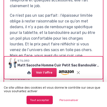
téléphone et quelques accessoires, elle fait
clairement le job.
Ce n’est pas un sac parfait : l’épaisseur limitée
oblige à rester raisonnable sur ce qu’on met
dedans, il n’y a pas de rembourrage spécifique
pour la tablette, et la bandoulière aurait pu être
un poil plus confortable pour les charges
lourdes. Et le prix peut faire réfléchir si vous
venez de l’univers des sacs en toile pas chers.
Mais en face, vous avez du vrai cuir, une
construction sérieuse et un produit qui a de
STILORD
Matt Sacoche Homme Cuir Petit Sac Bandoulière Homme Cuir Véritable Besace Pochette Sacs à Main Vintage Sacs d'épaule pour Business Voyage, Tablette 9,7 Pouces Couleur:Mocca - Marron foncé Calais - Marron
bonnes chances de vous accompagner plusieurs
🔥
années en se patinant plutôt qu’en se
Voir l'offre
détruisant.
Ce site utilise des cookies et vous donne le contrôle sur ceux que
Pour résumer : je le recommande à ceux qui
vous souhaitez activer
cherchent une sacoche en cuir compacte, pour
tous les jours, avec un style discret et une vraie
Tout accepter
Personnaliser
matière. Si vous avez besoin de transporter un