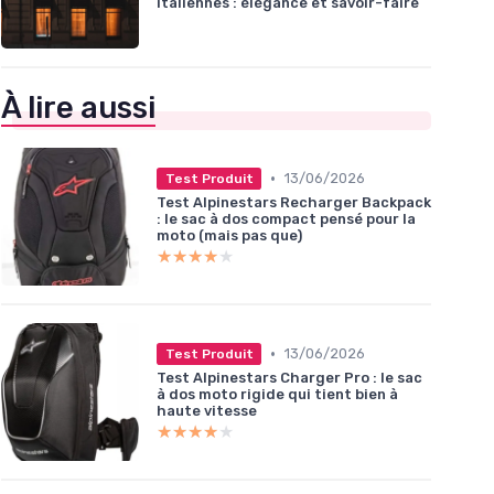
italiennes : élégance et savoir-faire
À lire aussi
•
13/06/2026
Test Produit
Test Alpinestars Recharger Backpack
: le sac à dos compact pensé pour la
moto (mais pas que)
★★★★★
★★★★★
•
13/06/2026
Test Produit
Test Alpinestars Charger Pro : le sac
à dos moto rigide qui tient bien à
haute vitesse
★★★★★
★★★★★