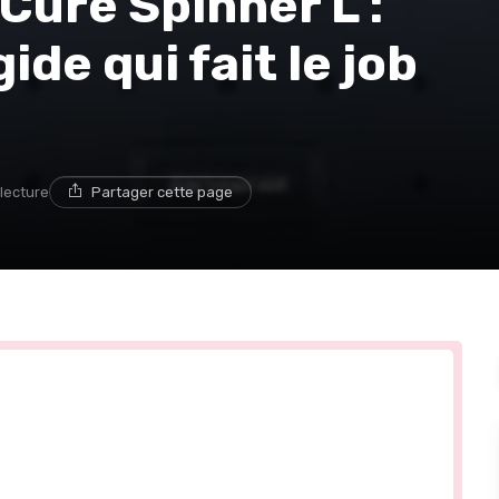
Cure Spinner L :
gide qui fait le job
 lecture
Partager cette page