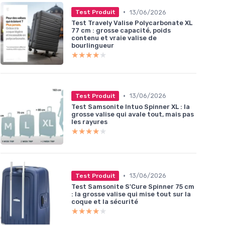
•
13/06/2026
Test Produit
Test Travely Valise Polycarbonate XL
77 cm : grosse capacité, poids
contenu et vraie valise de
bourlingueur
★★★★★
★★★★★
•
13/06/2026
Test Produit
Test Samsonite Intuo Spinner XL : la
grosse valise qui avale tout, mais pas
les rayures
★★★★★
★★★★★
•
13/06/2026
Test Produit
Test Samsonite S'Cure Spinner 75 cm
: la grosse valise qui mise tout sur la
coque et la sécurité
★★★★★
★★★★★