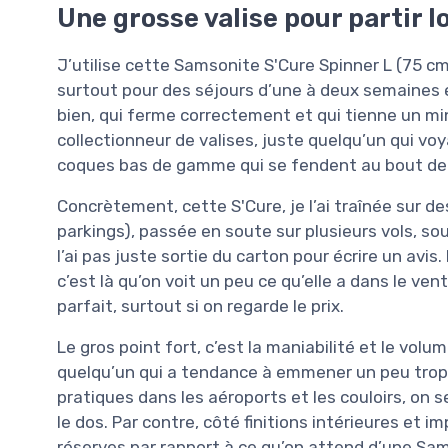
Une grosse valise pour partir 
J’utilise cette Samsonite S'Cure Spinner L (75 c
surtout pour des séjours d’une à deux semaines e
bien, qui ferme correctement et qui tienne un mi
collectionneur de valises, juste quelqu’un qui vo
coques bas de gamme qui se fendent au bout de 
Concrètement, cette S'Cure, je l’ai traînée sur de
parkings), passée en soute sur plusieurs vols, s
l’ai pas juste sortie du carton pour écrire un avis
c’est là qu’on voit un peu ce qu’elle a dans le ven
parfait, surtout si on regarde le prix.
Le gros point fort, c’est la maniabilité et le volu
quelqu’un qui a tendance à emmener un peu trop 
pratiques dans les aéroports et les couloirs, on 
le dos. Par contre, côté finitions intérieures et i
réserves par rapport à ce qu’on attend d’une Sa