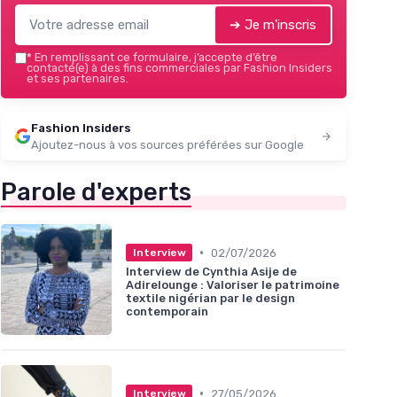
➔ Je m'inscris
*
En remplissant ce formulaire, j’accepte d’être
contacté(e) à des fins commerciales par Fashion Insiders
et ses partenaires.
Fashion Insiders
Ajoutez-nous à vos sources préférées sur Google
Parole d'experts
•
02/07/2026
Interview
Interview de Cynthia Asije de
Adirelounge : Valoriser le patrimoine
textile nigérian par le design
contemporain
•
27/05/2026
Interview