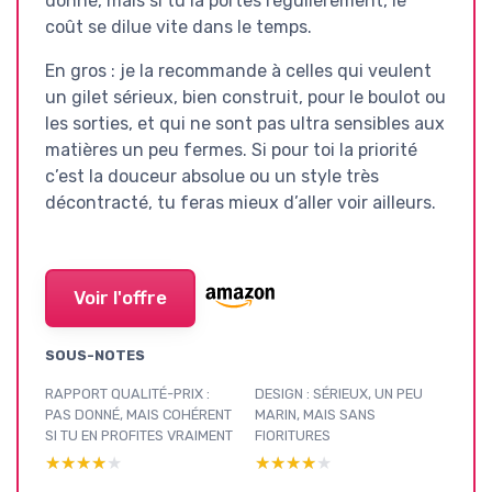
donné, mais si tu la portes régulièrement, le
coût se dilue vite dans le temps.
En gros : je la recommande à celles qui veulent
un gilet sérieux, bien construit, pour le boulot ou
les sorties, et qui ne sont pas ultra sensibles aux
matières un peu fermes. Si pour toi la priorité
c’est la douceur absolue ou un style très
décontracté, tu feras mieux d’aller voir ailleurs.
Voir l'offre
SOUS-NOTES
RAPPORT QUALITÉ-PRIX :
DESIGN : SÉRIEUX, UN PEU
PAS DONNÉ, MAIS COHÉRENT
MARIN, MAIS SANS
SI TU EN PROFITES VRAIMENT
FIORITURES
★★★★★
★★★★★
★★★★★
★★★★★