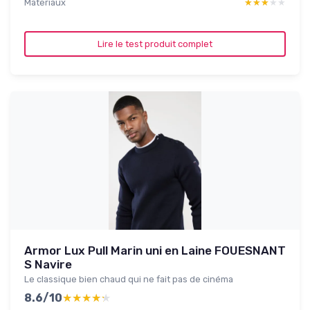
Materiaux
★★★★★
★★★★★
Lire le test produit complet
Armor Lux Pull Marin uni en Laine FOUESNANT
S Navire
Le classique bien chaud qui ne fait pas de cinéma
8.6/10
★★★★★
★★★★★