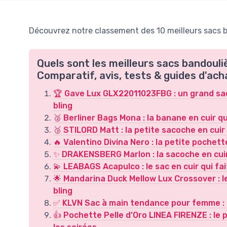
Découvrez notre classement des 10 meilleurs sacs 
Quels sont les meilleurs sacs bandou
Comparatif, avis, tests & guides d'ach
🏆 Gave Lux GLX22011023FBG : un grand sac e
bling
🥈 Berliner Bags Mona : la banane en cuir qu
🥉 STILORD Matt : la petite sacoche en cuir
🔥 Valentino Divina Nero : la petite pochett
✨ DRAKENSBERG Marlon : la sacoche en cuir
💫 LEABAGS Acapulco : le sac en cuir qui fait
🌟 Mandarina Duck Mellow Lux Crossover : le 
bling
✅ KLVN Sac à main tendance pour femme : un 
👍 Pochette Pelle d’Oro LINEA FIRENZE : le pe