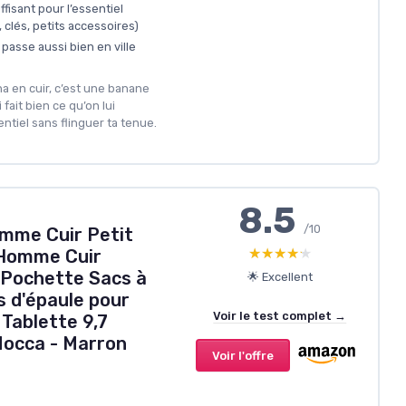
fisant pour l’essentiel
 clés, petits accessoires)
 passe aussi bien en ville
na en cuir, c’est une banane
fait bien ce qu’on lui
ntiel sans flinguer ta tenue.
8.5
/10
mme Cuir Petit
★★★★★
★★★★★
 Homme Cuir
 Pochette Sacs à
🌟 Excellent
s d'épaule pour
Voir le test complet →
Tablette 9,7
Mocca - Marron
Voir l'offre