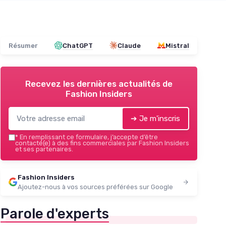
Résumer
ChatGPT
Claude
Mistral
Recevez les dernières actualités de
Fashion Insiders
➔ Je m'inscris
*
En remplissant ce formulaire, j’accepte d’être
contacté(e) à des fins commerciales par Fashion Insiders
et ses partenaires.
Fashion Insiders
Ajoutez-nous à vos sources préférées sur Google
Parole d'experts