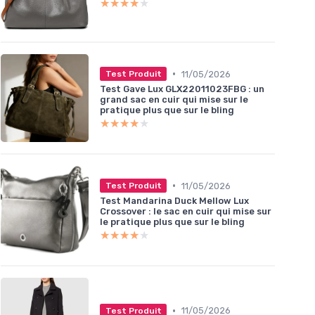
★★★★★
★★★★★
•
11/05/2026
Test Produit
Test Gave Lux GLX22011023FBG : un
grand sac en cuir qui mise sur le
pratique plus que sur le bling
★★★★★
★★★★★
•
11/05/2026
Test Produit
Test Mandarina Duck Mellow Lux
Crossover : le sac en cuir qui mise sur
le pratique plus que sur le bling
★★★★★
★★★★★
•
11/05/2026
Test Produit