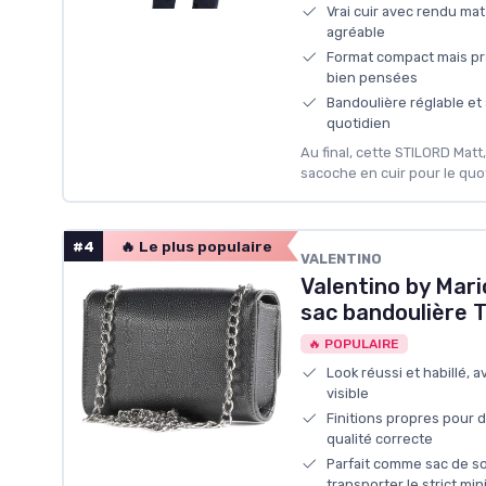
Vrai cuir avec rendu ma
agréable
Format compact mais pr
bien pensées
Bandoulière réglable et
quotidien
Au final, cette STILORD Matt
sacoche en cuir pour le quot
#4
🔥 Le plus populaire
VALENTINO
Valentino by Mari
sac bandoulière T
🔥 POPULAIRE
Look réussi et habillé, 
visible
Finitions propres pour 
qualité correcte
Parfait comme sac de s
transporter le strict mi