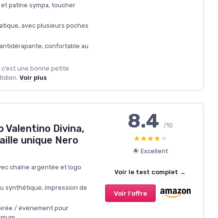
t et patine sympa, toucher
atique, avec plusieurs poches
 antidérapante, confortable au
, c’est une bonne petite
idien.
Voir plus
8.4
/10
o Valentino Divina,
★★★★★
★★★★★
aille unique Nero
🌟 Excellent
avec chaîne argentée et logo
Voir le test complet →
du synthétique, impression de
Voir l'offre
oirée / événement pour
nimum