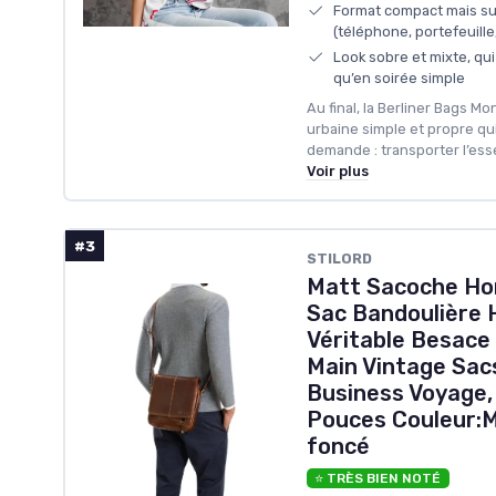
Format compact mais suf
(téléphone, portefeuille,
Look sobre et mixte, qui
qu’en soirée simple
Au final, la Berliner Bags Mo
urbaine simple et propre qui 
demande : transporter l’esse
Voir plus
#3
STILORD
Matt Sacoche Ho
Sac Bandoulière
Véritable Besace
Main Vintage Sac
Business Voyage, 
Pouces Couleur:
foncé
⭐ TRÈS BIEN NOTÉ