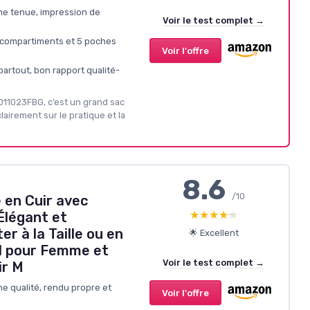
nne tenue, impression de
Voir le test complet →
 compartiments et 5 poches
Voir l'offre
artout, bon rapport qualité-
011023FBG, c’est un grand sac
lairement sur le pratique et la
8.6
/10
en Cuir avec
★★★★★
★★★★★
Élégant et
er à la Taille ou en
🌟 Excellent
al pour Femme et
Voir le test complet →
ir M
ne qualité, rendu propre et
Voir l'offre