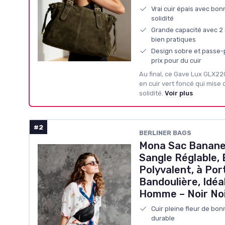
Vrai cuir épais avec bo
solidité
Grande capacité avec 2
bien pratiques
Design sobre et passe-p
prix pour du cuir
Au final, ce Gave Lux GLX22
en cuir vert foncé qui mise c
solidité.
Voir plus
#2
BERLINER BAGS
Mona Sac Banane 
Sangle Réglable, 
Polyvalent, à Port
Bandoulière, Idé
Homme – Noir No
Cuir pleine fleur de bon
durable