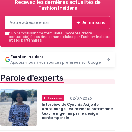
Recevez les dernières actualités de
Fashion Insiders
➔ Je m'inscris
*
En remplissant ce formulaire, j’accepte d’être
contacté(e) à des fins commerciales par Fashion Insiders
et ses partenaires.
Fashion Insiders
Ajoutez-nous à vos sources préférées sur Google
Parole d'experts
•
02/07/2026
Interview
Interview de Cynthia Asije de
Adirelounge : Valoriser le patrimoine
textile nigérian par le design
contemporain