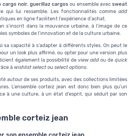
on
cargo noir
,
guerillaz cargos
ou ensemble avec
sweat
le qui lui ressemble. Les fonctionnalités comme
add
tiques en ligne facilitent l’expérience d’achat.
ean s’inscrit dans la mouvance urbaine, à l’image de ce
bles symboles de l’innovation et de la culture urbaine.
si sa capacité à s’adapter à différents styles. On peut le
our un look plus affirmé, ou opter pour une version plus
récient également la possibilité de
view add
ou de
quick
grâce à
wishlist select
ou
select options
.
é autour de ses produits, avec des collections limitées
es. L’ensemble corteiz jean est donc bien plus qu’un
 à une culture, à un état d’esprit, qui séduit par son
mble corteiz jean
er son ensemble corteiz jean