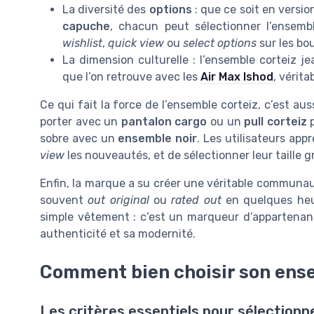
La diversité des
options
: que ce soit en versi
capuche
, chacun peut sélectionner l’ensemb
wishlist
,
quick view
ou
select options
sur les bou
La dimension culturelle : l’ensemble corteiz j
que l’on retrouve avec les
Air Max Ishod
, vérita
Ce qui fait la force de l’ensemble corteiz, c’est aus
porter avec un
pantalon cargo
ou un
pull corteiz
p
sobre avec un
ensemble noir
. Les utilisateurs app
view
les nouveautés, et de sélectionner leur taille 
Enfin, la marque a su créer une véritable communaut
souvent
out original
ou
rated out
en quelques heur
simple vêtement : c’est un marqueur d’appartenance
authenticité et sa modernité.
Comment bien choisir son ense
Les critères essentiels pour sélectionn