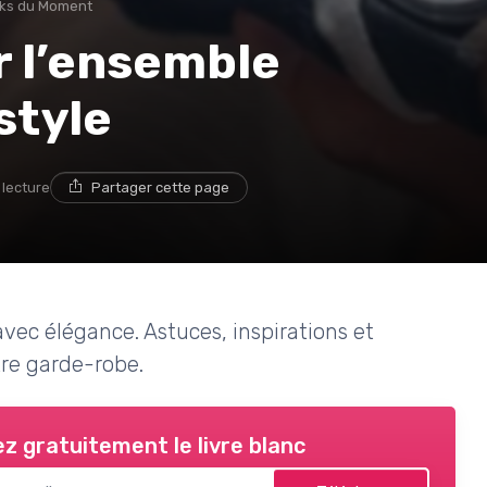
oks du Moment
 l’ensemble
style
 lecture
Partager cette page
vec élégance. Astuces, inspirations et
tre garde-robe.
z gratuitement le livre blanc