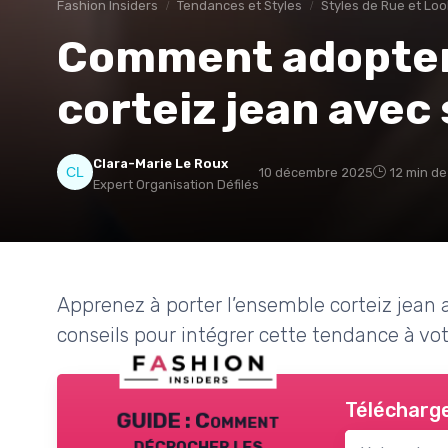
Fashion Insiders
Tendances et Styles
Styles de Rue et Lo
Comment adopter
corteiz jean avec 
Clara-Marie Le Roux
10 décembre 2025
12 min de
Expert Organisation Défilés
Apprenez à porter l’ensemble corteiz jean a
conseils pour intégrer cette tendance à vo
Télécharge
GUIDE : Comment
décrocher les