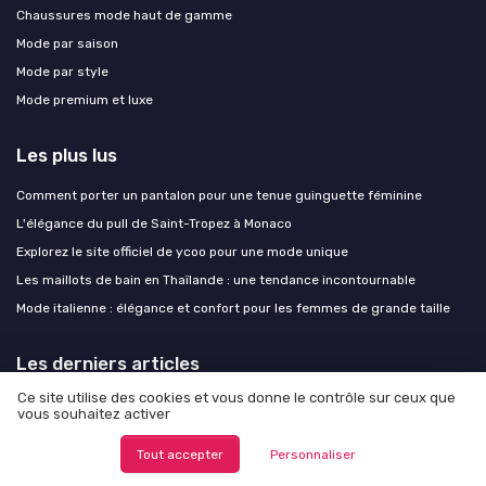
Chaussures mode haut de gamme
Mode par saison
Mode par style
Mode premium et luxe
Les plus lus
Comment porter un pantalon pour une tenue guinguette féminine
L'élégance du pull de Saint-Tropez à Monaco
Explorez le site officiel de ycoo pour une mode unique
Les maillots de bain en Thaïlande : une tendance incontournable
Mode italienne : élégance et confort pour les femmes de grande taille
Les derniers articles
Ce site utilise des cookies et vous donne le contrôle sur ceux que
Comment porter un haut marron avec élégance : couleurs, coupes et
vous souhaitez activer
détails à maîtriser
Comment adopter la longue robe beige dans un style de rue moderne
Tout accepter
Personnaliser
Comment la sacoche Carhartt s’impose comme l’accessoire urbain