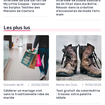
Interview de Elie Sarfati de
Interview de Élodie Souillard
My Little Coupon : Valoriser
de Un Chat dans ma Botte :
les Surplus Textiles des
Réussir dans la création
Maisons de Couture
d’accessoires de mode faits
main
Les plus lus
•
•
Conseils de Mode pour Toutes les Occasions
22/06/2025
Marier les Couleurs et les Motifs
11/06/2025
Célébrer un mariage civil
Test gratuit de colorimétrie
sans la traditionnelle robe de
: trouvez votre palette
mariée
idéale