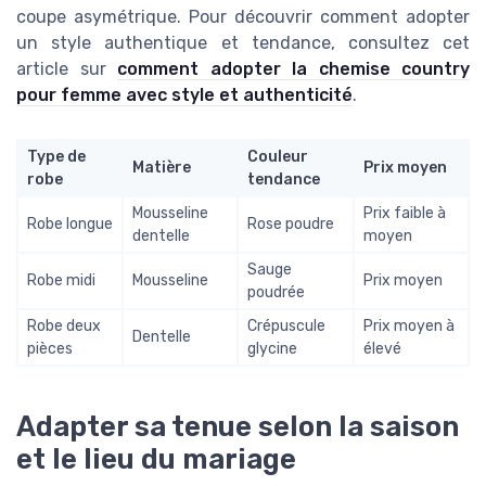
coupe asymétrique. Pour découvrir comment adopter
un style authentique et tendance, consultez cet
article sur
comment adopter la chemise country
pour femme avec style et authenticité
.
Type de
Couleur
Matière
Prix moyen
robe
tendance
Mousseline
Prix faible à
Robe longue
Rose poudre
dentelle
moyen
Sauge
Robe midi
Mousseline
Prix moyen
poudrée
Robe deux
Crépuscule
Prix moyen à
Dentelle
pièces
glycine
élevé
Adapter sa tenue selon la saison
et le lieu du mariage