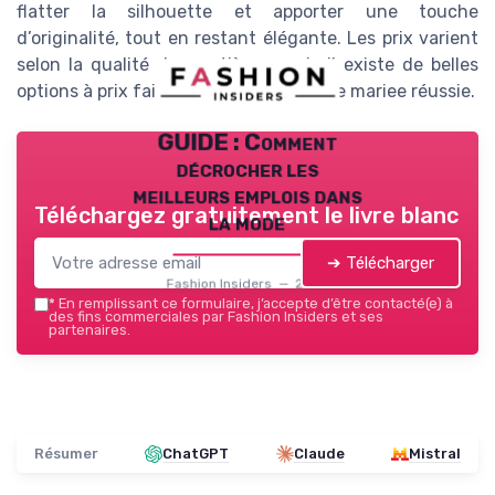
flatter la silhouette et apporter une touche
d’originalité, tout en restant élégante. Les prix varient
selon la qualité des matières, mais il existe de belles
options à prix faible pour une robe mère mariee réussie.
GUIDE : Comment
décrocher les
meilleurs emplois dans
Téléchargez gratuitement le livre blanc
la mode
➔ Télécharger
Fashion Insiders — 2026
*
En remplissant ce formulaire, j’accepte d’être contacté(e) à
des fins commerciales par Fashion Insiders et ses
partenaires.
Résumer
ChatGPT
Claude
Mistral