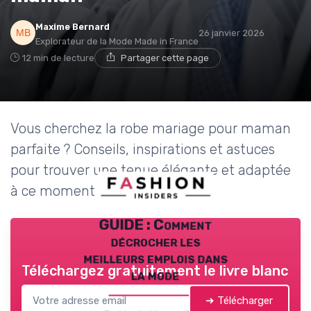
Maxime Bernard
26 janvier 2026
Explorateur de la Mode Made in France
12 min de lecture
Partager cette page
Vous cherchez la robe mariage pour maman
parfaite ? Conseils, inspirations et astuces
pour trouver une tenue élégante et adaptée
à ce moment unique.
GUIDE : Comment
décrocher les
meilleurs emplois dans
Téléchargez gratuitement le livre blanc
la mode
➔ Télécharger