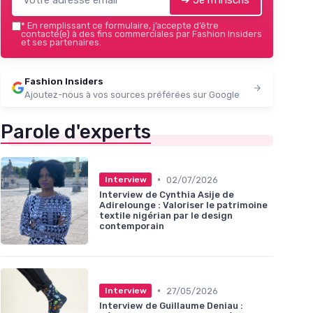
*
En remplissant ce formulaire, j’accepte d’être
contacté(e) à des fins commerciales par Fashion Insiders
et ses partenaires.
Fashion Insiders
Ajoutez-nous à vos sources préférées sur Google
Parole d'experts
•
02/07/2026
Interview
Interview de Cynthia Asije de
Adirelounge : Valoriser le patrimoine
textile nigérian par le design
contemporain
•
27/05/2026
Interview
Interview de Guillaume Deniau :