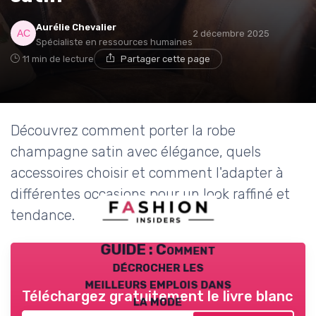
Aurélie Chevalier
2 décembre 2025
Spécialiste en ressources humaines
11 min de lecture
Partager cette page
Découvrez comment porter la robe
champagne satin avec élégance, quels
accessoires choisir et comment l'adapter à
différentes occasions pour un look raffiné et
tendance.
GUIDE : Comment
décrocher les
meilleurs emplois dans
Téléchargez gratuitement le livre blanc
la mode