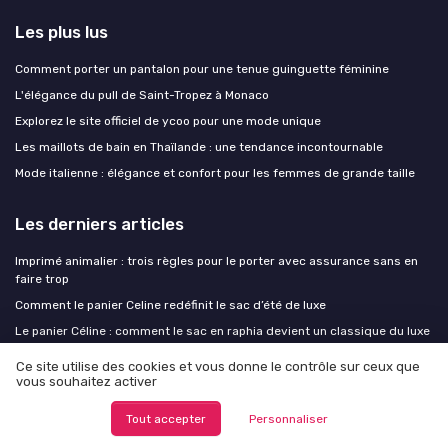
Les plus lus
Comment porter un pantalon pour une tenue guinguette féminine
L'élégance du pull de Saint-Tropez à Monaco
Explorez le site officiel de ycoo pour une mode unique
Les maillots de bain en Thaïlande : une tendance incontournable
Mode italienne : élégance et confort pour les femmes de grande taille
Les derniers articles
Imprimé animalier : trois règles pour le porter avec assurance sans en
faire trop
Comment le panier Celine redéfinit le sac d’été de luxe
Le panier Céline : comment le sac en raphia devient un classique du luxe
contemporain
Ce site utilise des cookies et vous donne le contrôle sur ceux que
Jeans Loewe pour femme : comment choisir le denim de luxe qui
vous souhaitez activer
structure une garde‑robe moderne
Tout accepter
Personnaliser
Loi anti-fast fashion : ce que le malus change concrètement dans votre
façon d'acheter