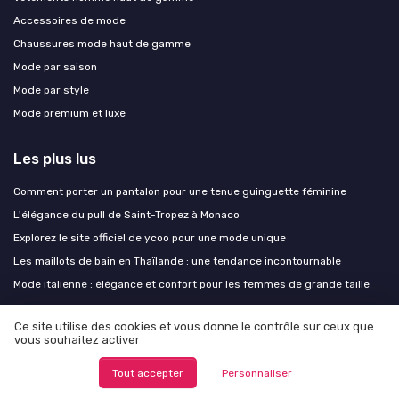
Accessoires de mode
Chaussures mode haut de gamme
Mode par saison
Mode par style
Mode premium et luxe
Les plus lus
Comment porter un pantalon pour une tenue guinguette féminine
L'élégance du pull de Saint-Tropez à Monaco
Explorez le site officiel de ycoo pour une mode unique
Les maillots de bain en Thaïlande : une tendance incontournable
Mode italienne : élégance et confort pour les femmes de grande taille
Ce site utilise des cookies et vous donne le contrôle sur ceux que
Les derniers articles
vous souhaitez activer
Comment le panier Celine redéfinit le sac d’été de luxe
Tout accepter
Personnaliser
Le panier Céline : comment le sac en raphia devient un classique du luxe