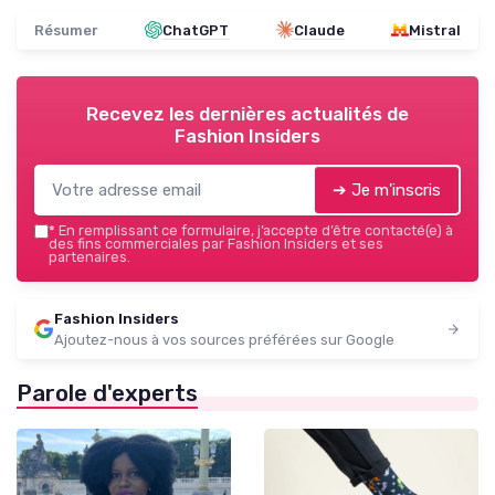
Résumer
ChatGPT
Claude
Mistral
Recevez les dernières actualités de
Fashion Insiders
➔ Je m'inscris
*
En remplissant ce formulaire, j’accepte d’être contacté(e) à
des fins commerciales par Fashion Insiders et ses
partenaires.
Fashion Insiders
Ajoutez-nous à vos sources préférées sur Google
Parole d'experts