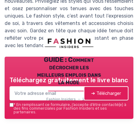
nouveautés. Privilégiez les styles qui vous ressemblent
et osez personnaliser vos tenues avec des touches
uniques. Le fashion style, c’est avant tout l’expression
de soi, à travers des vêtements et accessoires choisis
avec soin. Gardez en tête que chaque idée tenue doit
refléter votre personnalité, tout en restant en phase
avec les tendances actuelles.
GUIDE : Comment
décrocher les
meilleurs emplois dans
Téléchargez gratuitement le livre blanc
la mode
➔ Télécharger
Fashion Insiders — 2026
*
En remplissant ce formulaire, j’accepte d’être contacté(e) à
des fins commerciales par Fashion Insiders et ses
partenaires.