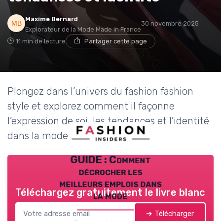
Maxime Bernard
30 novembre 2025
Explorateur de la Mode Made in France
11 min de lecture
Partager cette page
Plongez dans l’univers du fashion fashion
style et explorez comment il façonne
l’expression de soi, les tendances et l’identité
dans la mode contemporaine.
GUIDE : Comment
décrocher les
meilleurs emplois dans
Téléchargez gratuitement le livre blanc
la mode
➔ Télécharger