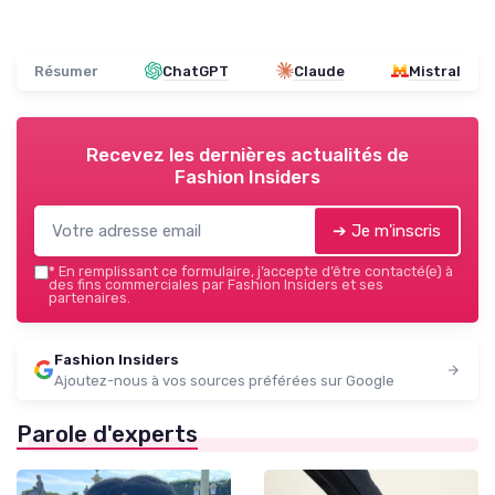
Résumer
ChatGPT
Claude
Mistral
Recevez les dernières actualités de
Fashion Insiders
➔ Je m'inscris
*
En remplissant ce formulaire, j’accepte d’être contacté(e) à
des fins commerciales par Fashion Insiders et ses
partenaires.
Fashion Insiders
Ajoutez-nous à vos sources préférées sur Google
Parole d'experts