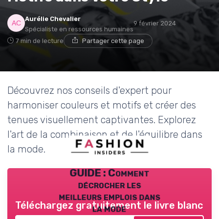
Aurélie Chevalier
9 février 2024
Spécialiste en ressources humaines
7 min de lecture
Partager cette page
Découvrez nos conseils d'expert pour
harmoniser couleurs et motifs et créer des
tenues visuellement captivantes. Explorez
l'art de la combinaison et de l'équilibre dans
la mode.
GUIDE : Comment
décrocher les
meilleurs emplois dans
Téléchargez gratuitement le livre blanc
la mode