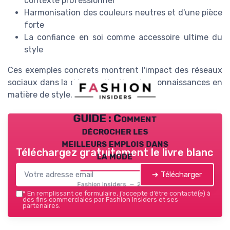
contexte professionnel
Harmonisation des couleurs neutres et d'une pièce
forte
La confiance en soi comme accessoire ultime du
style
Ces exemples concrets montrent l'impact des réseaux
sociaux dans la démocratisation des connaissances en
matière de style.
GUIDE : Comment
décrocher les
meilleurs emplois dans
Téléchargez gratuitement le livre blanc
la mode
➔ Télécharger
Fashion Insiders — 2026
*
En remplissant ce formulaire, j’accepte d’être contacté(e) à
des fins commerciales par Fashion Insiders et ses
partenaires.