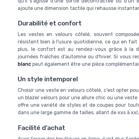
qu'il s'agisse d'une sortie décontractée ou d'un
ajoute une dimension tactile qui rehausse instanta
Durabilité et confort
Les vestes en velours côtelé, souvent composées
résistent bien à l'usure quotidienne, ce qui en fai
plus, le confort est au rendez-vous grâce à la 
journées fraîches d'automne ou d'hiver. Si vous rec
blanc
peut également être une pièce complémentair
Un style intemporel
Choisir une veste en velours côtelé, c'est opter po
un blazer velours pour une allure chic ou une veste 
offre une variété de styles et de coupes pour tout
dans une large gamme de tailles, allant de xxs à xxl
Facilité d'achat
Avec l'essor des boutiques en ligne, il est plus facil