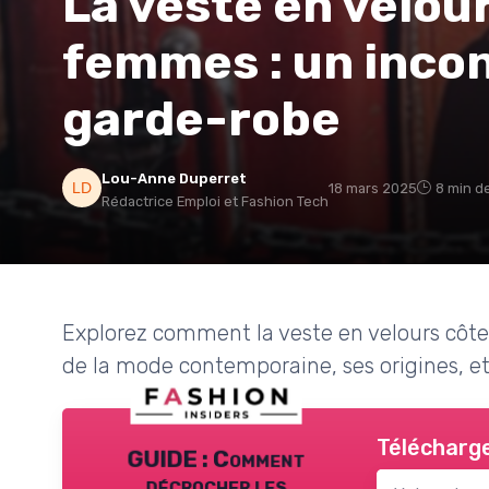
La veste en velou
femmes : un incon
garde-robe
Lou-Anne Duperret
18 mars 2025
8 min d
Rédactrice Emploi et Fashion Tech
Explorez comment la veste en velours côt
de la mode contemporaine, ses origines, et
Télécharge
GUIDE : Comment
décrocher les