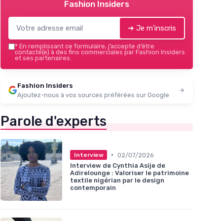
Fashion Insiders
➔ Je m'inscris
*
En remplissant ce formulaire, j’accepte d’être
contacté(e) à des fins commerciales par Fashion Insiders
et ses partenaires.
Fashion Insiders
Ajoutez-nous à vos sources préférées sur Google
Parole d'experts
•
02/07/2026
Interview
Interview de Cynthia Asije de
Adirelounge : Valoriser le patrimoine
textile nigérian par le design
contemporain