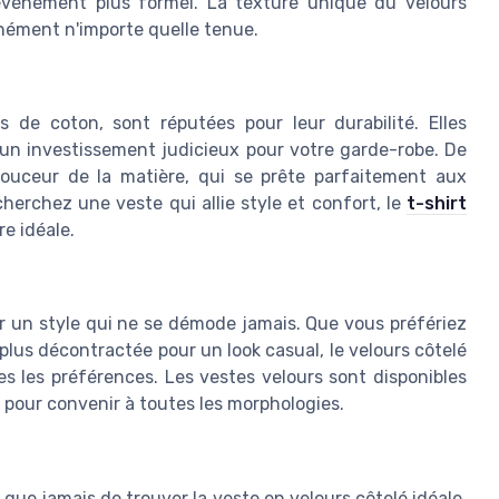
 événement plus formel. La texture unique du velours
nément n'importe quelle tenue.
 de coton, sont réputées pour leur durabilité. Elles
t un investissement judicieux pour votre garde-robe. De
douceur de la matière, qui se prête parfaitement aux
herchez une veste qui allie style et confort, le
t-shirt
e idéale.
ur un style qui ne se démode jamais. Que vous préfériez
plus décontractée pour un look casual, le velours côtelé
es les préférences. Les vestes velours sont disponibles
, pour convenir à toutes les morphologies.
e que jamais de trouver la veste en velours côtelé idéale.