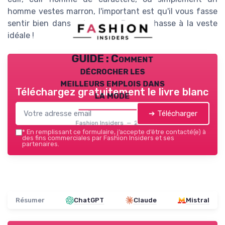
homme vestes marron, l'important est qu'il vous fasse
sentir bien dans votre peau. Bonne chasse à la veste
idéale !
GUIDE : Comment
décrocher les
meilleurs emplois dans
Téléchargez gratuitement le livre blanc
la mode
➔ Télécharger
Fashion Insiders — 2026
*
En remplissant ce formulaire, j’accepte d’être contacté(e) à
des fins commerciales par Fashion Insiders et ses
partenaires.
Résumer
ChatGPT
Claude
Mistral