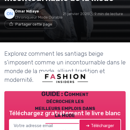
Omar Ndiaye
21 janvier 2025
9 min de lecture
Chroniqueur Mode Durable
Partager cette page
Explorez comment les santiags beige
s'imposent comme un incontournable dans le
monde de la mode, alliant tradition et
modernité.
GUIDE : Comment
décrocher les
meilleurs emplois dans
Téléchargez gratuitement le livre blanc
la mode
➔ Télécharger