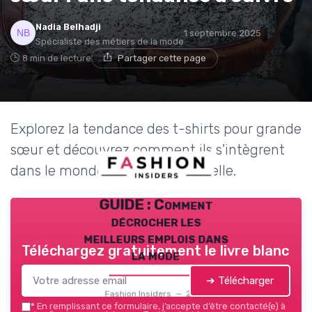
Nadia Belhadji
1 septembre 2025
Spécialiste des métiers de la mode
8 min de lecture
Partager cette page
Explorez la tendance des t-shirts pour grande
sœur et découvrez comment ils s'intègrent
dans le monde de la mode actuelle.
GUIDE : Comment
décrocher les
meilleurs emplois dans
Téléchargez gratuitement le livre blanc
la mode
➔ Télécharger
Fashion Insiders — 2026
*
En remplissant ce formulaire, j’accepte d’être contacté(e) à