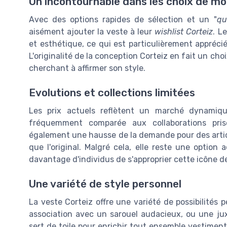
Un incontournable dans les choix de m
Avec des options rapides de sélection et un "
qu
aisément ajouter la veste à leur
wishlist Corteiz
. L
et esthétique, ce qui est particulièrement appréc
L'originalité de la conception Corteiz en fait un choi
cherchant à affirmer son style.
Evolutions et collections limitées
Les prix actuels reflètent un marché dynamiqu
fréquemment comparée aux collaborations p
également une hausse de la demande pour des arti
que l'original. Malgré cela, elle reste une option
davantage d'individus de s'approprier cette icône 
Une variété de style personnel
La veste Corteiz offre une variété de possibilités
association avec un sarouel audacieux, ou une jux
sert de toile pour enrichir tout ensemble vestimen