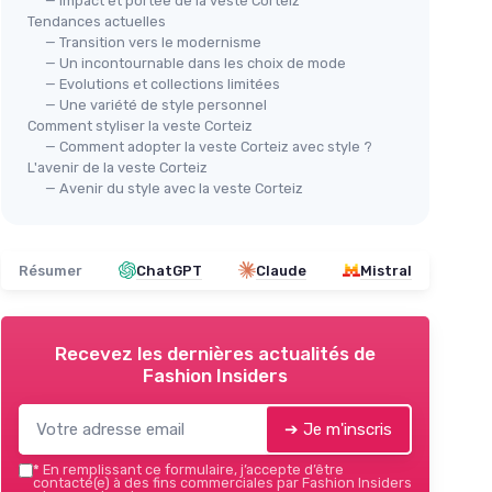
— Impact et portée de la veste Corteiz
Tendances actuelles
— Transition vers le modernisme
— Un incontournable dans les choix de mode
— Evolutions et collections limitées
— Une variété de style personnel
Comment styliser la veste Corteiz
— Comment adopter la veste Corteiz avec style ?
L'avenir de la veste Corteiz
— Avenir du style avec la veste Corteiz
Résumer
ChatGPT
Claude
Mistral
Recevez les dernières actualités de
Fashion Insiders
➔ Je m'inscris
*
En remplissant ce formulaire, j’accepte d’être
contacté(e) à des fins commerciales par Fashion Insiders