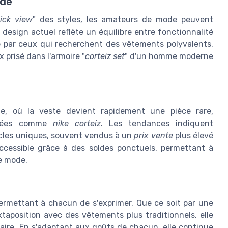
ode
ick view
" des styles, les amateurs de mode peuvent
e design actuel reflète un équilibre entre fonctionnalité
ié par ceux qui recherchent des vêtements polyvalents.
x prisé dans l'armoire "
corteiz set
" d'un homme moderne
e, où la veste devient rapidement une pièce rare,
risées comme
nike corteiz
. Les tendances indiquent
cles uniques, souvent vendus à un
prix vente
plus élevé
 accessible grâce à des soldes ponctuels, permettant à
de mode.
 permettant à chacun de s'exprimer. Que ce soit par une
taposition avec des vêtements plus traditionnels, elle
taire. En s'adaptant aux goûts de chacun, elle continue