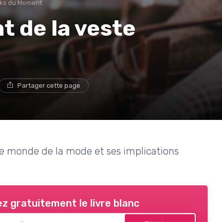
oks du Moment
t de la veste
Partager cette page
 le monde de la mode et ses implications
z gratuitement le livre blanc