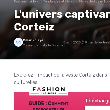
Fashion Insiders
Tendances et Styles
Styles de Rue et Lo
L'univers captivan
Corteiz
Omar Ndiaye
8 avril 2025
8 min de lecture
Chroniqueur Mode Durable
Explorez l'impact de la veste Corteiz dans
culturelles.
Télécharge
GUIDE : Comment
décrocher les