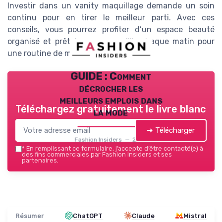
Investir dans un vanity maquillage demande un soin
continu pour en tirer le meilleur parti. Avec ces
conseils, vous pourrez profiter d’un espace beauté
organisé et prêt à vous accueillir chaque matin pour
une routine de maquillage sans stress.
GUIDE : Comment
décrocher les
meilleurs emplois dans
Téléchargez gratuitement le livre blanc
la mode
➔ Télécharger
Fashion Insiders — 2026
*
En remplissant ce formulaire, j’accepte d’être contacté(e) à
des fins commerciales par Fashion Insiders et ses
partenaires.
Résumer
ChatGPT
Claude
Mistral