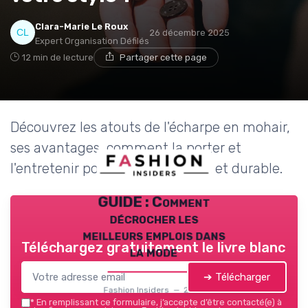
Clara-Marie Le Roux
26 décembre 2025
Expert Organisation Défilés
12 min de lecture
Partager cette page
Découvrez les atouts de l'écharpe en mohair,
ses avantages, comment la porter et
l'entretenir pour un look élégant et durable.
GUIDE : Comment
décrocher les
meilleurs emplois dans
Téléchargez gratuitement le livre blanc
la mode
➔ Télécharger
Fashion Insiders — 2026
*
En remplissant ce formulaire, j’accepte d’être contacté(e) à