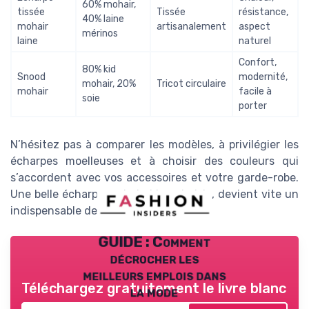
60% mohair,
tissée
Tissée
résistance,
40% laine
mohair
artisanalement
aspect
mérinos
laine
naturel
Confort,
80% kid
Snood
modernité,
mohair, 20%
Tricot circulaire
mohair
facile à
soie
porter
N’hésitez pas à comparer les modèles, à privilégier les
écharpes moelleuses et à choisir des couleurs qui
s’accordent avec vos accessoires et votre garde-robe.
Une belle écharpe mohair, bien choisie, devient vite un
indispensable de la saison.
GUIDE : Comment
décrocher les
meilleurs emplois dans
Téléchargez gratuitement le livre blanc
la mode