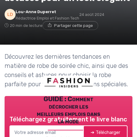
Lou-Anne Duperret
24 août 2024
Rédactrice Emploi et Fashion Tech
20 min de lecture
Partager cette page
Découvrez les dernières tendances en
matière de robe de soirée chic, ainsi que des
conseils et astuces pour choisir la robe
parfaite pour toutes vos occasions spéciales.
GUIDE : Comment
décrocher les
meilleurs emplois dans
Téléchargez gratuitement le livre blanc
la mode
➔ Télécharger