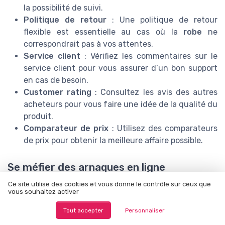
la possibilité de suivi.
Politique de retour
: Une politique de retour
flexible est essentielle au cas où la
robe
ne
correspondrait pas à vos attentes.
Service client
: Vérifiez les commentaires sur le
service client pour vous assurer d’un bon support
en cas de besoin.
Customer rating
: Consultez les avis des autres
acheteurs pour vous faire une idée de la qualité du
produit.
Comparateur de prix
: Utilisez des comparateurs
de prix pour obtenir la meilleure affaire possible.
Se méfier des arnaques en ligne
Internet est aussi un repaire d’arnaques potentielles.
Ce site utilise des cookies et vous donne le contrôle sur ceux que
vous souhaitez activer
Voici quelques conseils pour éviter les mauvaises
surprises :
Tout accepter
Personnaliser