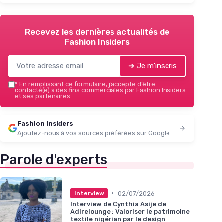
Recevez les dernières actualités de
Fashion Insiders
➔ Je m'inscris
*
En remplissant ce formulaire, j’accepte d’être
contacté(e) à des fins commerciales par Fashion Insiders
et ses partenaires.
Fashion Insiders
Ajoutez-nous à vos sources préférées sur Google
Parole d'experts
•
02/07/2026
Interview
Interview de Cynthia Asije de
Adirelounge : Valoriser le patrimoine
textile nigérian par le design