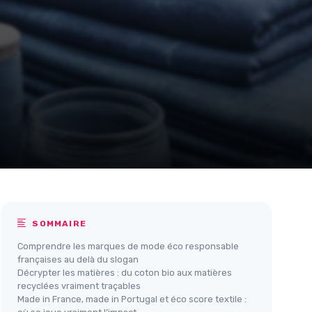
SOMMAIRE
Comprendre les marques de mode éco responsable
françaises au delà du slogan
Décrypter les matières : du coton bio aux matières
recyclées vraiment traçables
Made in France, made in Portugal et éco score textile :