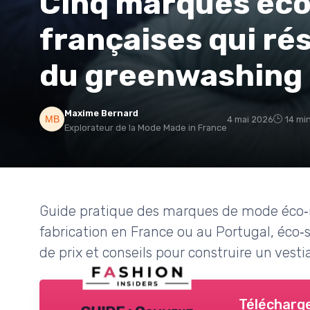
Cinq marques éc
françaises qui rés
du greenwashing
Maxime Bernard
4 mai 2026
14 mi
Explorateur de la Mode Made in France
Guide pratique des marques de mode éco‑re
fabrication en France ou au Portugal, éco‑s
de prix et conseils pour construire un vest
Télécharge