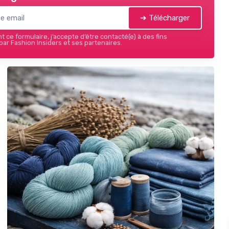
➔ Télécharger
 ce formulaire, j’accepte d’être contacté(e) à des fins
ar Fashion Insiders et ses partenaires.