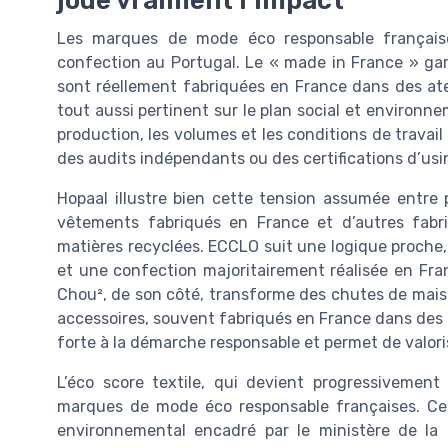
joue vraiment l’impact
Les marques de mode éco responsable française
confection au Portugal. Le « made in France » gar
sont réellement fabriquées en France dans des atel
tout aussi pertinent sur le plan social et environnem
production, les volumes et les conditions de travai
des audits indépendants ou des certifications d’usi
Hopaal illustre bien cette tension assumée entre 
vêtements fabriqués en France et d’autres fabr
matières recyclées. ECCLO suit une logique proche, 
et une confection majoritairement réalisée en Fran
Chou², de son côté, transforme des chutes de mais
accessoires, souvent fabriqués en France dans des a
forte à la démarche responsable et permet de valori
L’éco score textile, qui devient progressivement 
marques de mode éco responsable françaises. Cet 
environnemental encadré par le ministère de la 