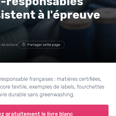
o-responsables
istent à l'épreuve
n de lecture
Partager cette page
sponsable françaises : matières certifiées,
core textile, exemples de labels, fourchettes
iaire durable sans greenwashing.
z gratuitement le livre blanc