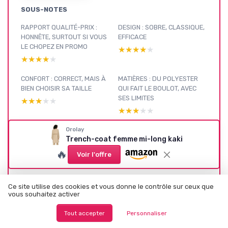
SOUS-NOTES
RAPPORT QUALITÉ-PRIX :
DESIGN : SOBRE, CLASSIQUE,
HONNÊTE, SURTOUT SI VOUS
EFFICACE
LE CHOPEZ EN PROMO
★★★★★
★★★★★
★★★★★
★★★★★
CONFORT : CORRECT, MAIS À
MATIÈRES : DU POLYESTER
BIEN CHOISIR SA TAILLE
QUI FAIT LE BOULOT, AVEC
SES LIMITES
★★★★★
★★★★★
★★★★★
★★★★★
Orolay
PRÉSENTATION : CE QUE
EFFICACITÉ : PLUIE ET VENT
Trench-coat femme mi-long kaki
PROPOSE VRAIMENT CE
BIEN GÉRÉS
TRENCH OROLAY
★★★★★
★★★★★
🔥
Voir l'offre
★★★★★
★★★★★
Ce site utilise des cookies et vous donne le contrôle sur ceux que
vous souhaitez activer
Mode par
Tout accepter
Personnaliser
saison : voir