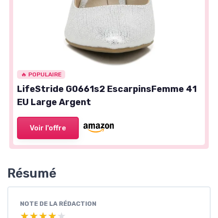
🔥 POPULAIRE
LifeStride G0661s2 EscarpinsFemme 41
EU Large Argent
Voir l'offre
Résumé
NOTE DE LA RÉDACTION
★★★★★
★★★★★