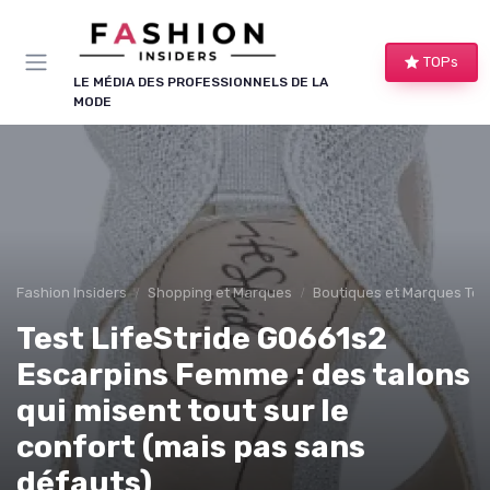
Panneau de gestion des cookies
TOPs
LE MÉDIA DES PROFESSIONNELS DE LA
MODE
Fashion Insiders
Shopping et Marques
Boutiques et Marques Te
Test LifeStride G0661s2
Escarpins Femme : des talons
qui misent tout sur le
confort (mais pas sans
défauts)