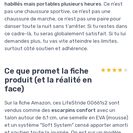
habillés mais portables plusieurs heures
. Ce n’est
pas une chaussure sportive, ce n’est pas une
chaussure de marche, ce n’est pas une paire pour
danser toute la nuit sans t’arrêter. Si tu restes dans
ce cadre-là, tu seras globalement satisfait. Si tu lui
demandes plus, tu vas vite atteindre les limites,
surtout côté soutien et adhérence.
Ce que promet la fiche
★★★★★
★★★★★
produit (et la réalité en
face)
Sur la fiche Amazon, ces LifeStride G0661s2 sont
vendus comme des
escarpins confort
avec un
talon autour de 6,1 cm, une semelle en EVA (mousse)
et un système "Soft System" censé apporter amorti
et soutien toute la journée. On est sur un modèle