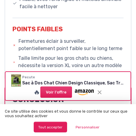
facile à nettoyer
POINTS FAIBLES
Fermetures éclair à surveiller,
potentiellement point faible sur le long terme
Taille limite pour les gros chats ou chiens,
nécessite la version XL voire un autre modèle
Pecute
Sac à Dos Chat Chien Design Classique, Sac Transport pour Chat Petit Chien Respirant, Sac a Dos de Transport Chat avec Matelas en Peluche Amovible, pour Voyage en Train/Voiture/Restaurant/Avion Gris Mesh Fenêtre
🔥
Voir l'offre
CONCLUSION
NOTE DE LA RÉDACTION
Ce site utilise des cookies et vous donne le contrôle sur ceux que
vous souhaitez activer
★★★★★
★★★★★
Tout accepter
Personnaliser
Au final, ce sac à dos Pecute fait clairement