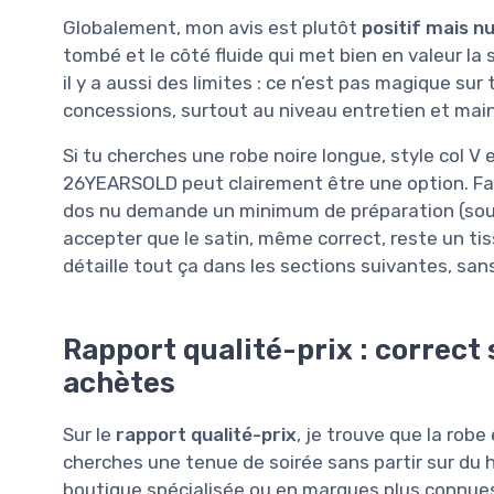
Globalement, mon avis est plutôt
positif mais n
tombé et le côté fluide qui met bien en valeur la 
il y a aussi des limites : ce n’est pas magique sur
concessions, surtout au niveau entretien et maint
Si tu cherches une robe noire longue, style col V 
26YEARSOLD peut clairement être une option. Faut 
dos nu demande un minimum de préparation (sout
accepter que le satin, même correct, reste un tis
détaille tout ça dans les sections suivantes, san
Rapport qualité-prix : correct s
achètes
Sur le
rapport qualité-prix
, je trouve que la rob
cherches une tenue de soirée sans partir sur du 
boutique spécialisée ou en marques plus connues