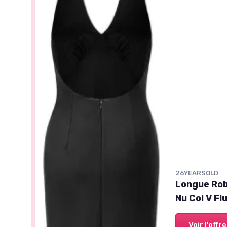
26YEARSOLD
Longue Rob
Nu Col V Fl
Voir l'offre