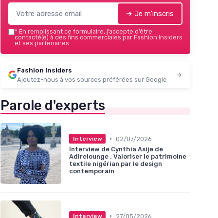
➔ Je m'inscris
*
En remplissant ce formulaire, j’accepte d’être
contacté(e) à des fins commerciales par Fashion Insiders
et ses partenaires.
Fashion Insiders
Ajoutez-nous à vos sources préférées sur Google
Parole d'experts
•
02/07/2026
Interview
Interview de Cynthia Asije de
Adirelounge : Valoriser le patrimoine
textile nigérian par le design
contemporain
•
27/05/2026
Interview