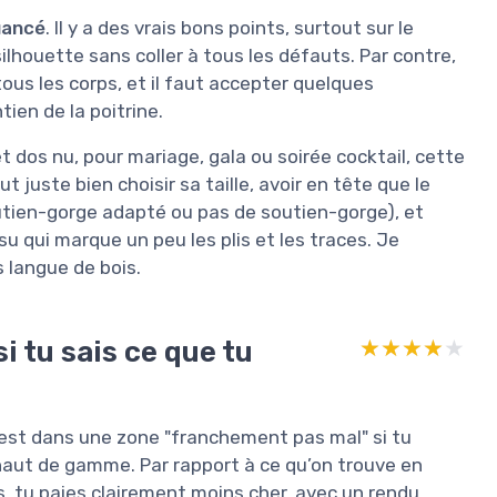
uancé
. Il y a des vrais bons points, surtout sur le
silhouette sans coller à tous les défauts. Par contre,
 tous les corps, et il faut accepter quelques
ien de la poitrine.
et dos nu, pour mariage, gala ou soirée cocktail, cette
juste bien choisir sa taille, avoir en tête que le
ien-gorge adapté ou pas de soutien-gorge), et
su qui marque un peu les plis et les traces. Je
s langue de bois.
i tu sais ce que tu
★★★★★
★★★★★
e est dans une zone "franchement pas mal" si tu
haut de gamme. Par rapport à ce qu’on trouve en
, tu paies clairement moins cher, avec un rendu