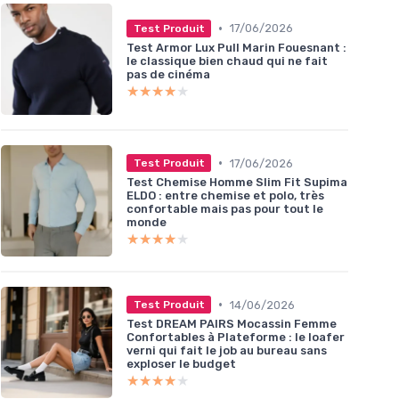
•
17/06/2026
Test Produit
Test Armor Lux Pull Marin Fouesnant :
le classique bien chaud qui ne fait
pas de cinéma
★★★★★
★★★★★
•
17/06/2026
Test Produit
Test Chemise Homme Slim Fit Supima
ELDO : entre chemise et polo, très
confortable mais pas pour tout le
monde
★★★★★
★★★★★
•
14/06/2026
Test Produit
Test DREAM PAIRS Mocassin Femme
Confortables à Plateforme : le loafer
verni qui fait le job au bureau sans
exploser le budget
★★★★★
★★★★★