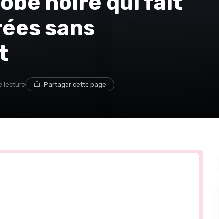
obe noire qui fait
irées sans
t
e lecture
Partager cette page