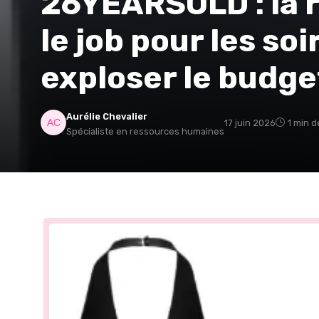
26YEARSOLD : la r
le job pour les so
exploser le budge
Aurélie Chevalier
17 juin 2026
1 min d
Spécialiste en ressources humaines