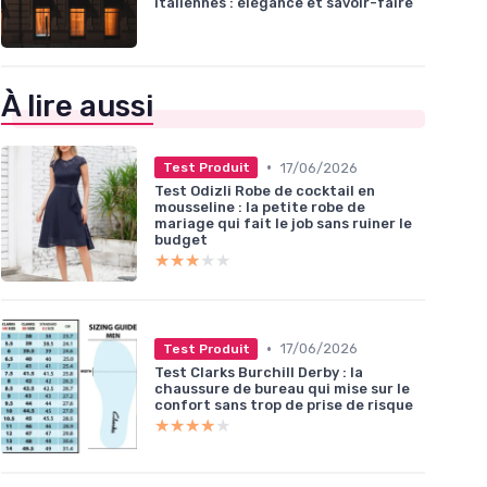
italiennes : élégance et savoir-faire
À lire aussi
•
17/06/2026
Test Produit
Test Odizli Robe de cocktail en
mousseline : la petite robe de
mariage qui fait le job sans ruiner le
budget
★★★★★
★★★★★
•
17/06/2026
Test Produit
Test Clarks Burchill Derby : la
chaussure de bureau qui mise sur le
confort sans trop de prise de risque
★★★★★
★★★★★