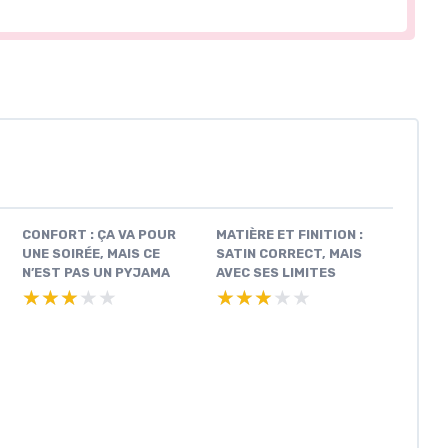
CONFORT : ÇA VA POUR
MATIÈRE ET FINITION :
UNE SOIRÉE, MAIS CE
SATIN CORRECT, MAIS
N’EST PAS UN PYJAMA
AVEC SES LIMITES
★★★★★
★★★★★
★★★★★
★★★★★