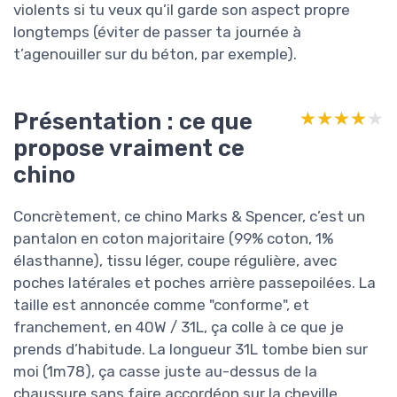
violents si tu veux qu’il garde son aspect propre
longtemps (éviter de passer ta journée à
t’agenouiller sur du béton, par exemple).
Présentation : ce que
★★★★★
★★★★★
propose vraiment ce
chino
Concrètement, ce chino Marks & Spencer, c’est un
pantalon en coton majoritaire (99% coton, 1%
élasthanne), tissu léger, coupe régulière, avec
poches latérales et poches arrière passepoilées. La
taille est annoncée comme "conforme", et
franchement, en 40W / 31L, ça colle à ce que je
prends d’habitude. La longueur 31L tombe bien sur
moi (1m78), ça casse juste au-dessus de la
chaussure sans faire accordéon sur la cheville.