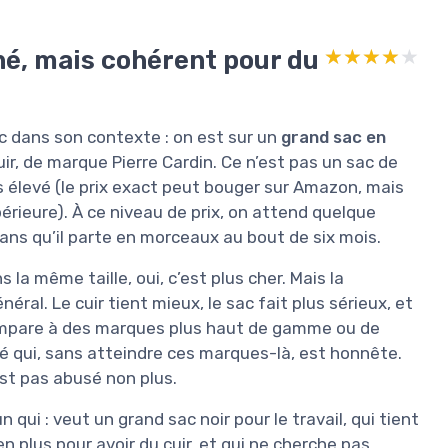
né, mais cohérent pour du
★★★★★
★★★★★
sac dans son contexte : on est sur un
grand sac en
cuir, de marque Pierre Cardin. Ce n’est pas un sac de
s élevé (le prix exact peut bouger sur Amazon, mais
ieure). À ce niveau de prix, on attend quelque
 sans qu’il parte en morceaux au bout de six mois.
s la même taille, oui, c’est plus cher. Mais la
éral. Le cuir tient mieux, le sac fait plus sérieux, et
compare à des marques plus haut de gamme ou de
té qui, sans atteindre ces marques-là, est honnête.
’est pas abusé non plus.
un qui : veut un grand sac noir pour le travail, qui tient
n plus pour avoir du cuir, et qui ne cherche pas