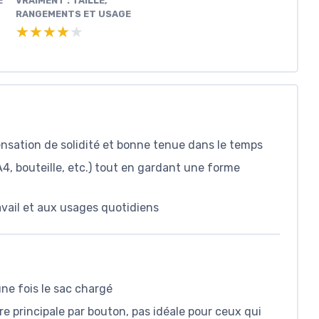
É
VRAIMENT : TAILLE,
RANGEMENTS ET USAGE
★★★★★
★★★★★
 sensation de solidité et bonne tenue dans le temps
, bouteille, etc.) tout en gardant une forme
avail et aux usages quotidiens
 une fois le sac chargé
e principale par bouton, pas idéale pour ceux qui