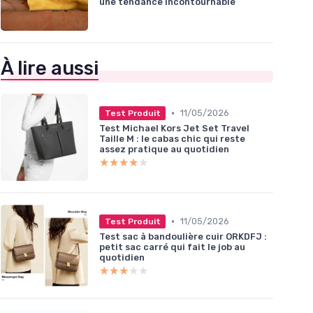
une tendance incontournable
À lire aussi
•
11/05/2026
Test Produit
Test Michael Kors Jet Set Travel
Taille M : le cabas chic qui reste
assez pratique au quotidien
★★★★★
★★★★★
•
11/05/2026
Test Produit
Test sac à bandoulière cuir ORKDFJ :
petit sac carré qui fait le job au
quotidien
★★★★★
★★★★★