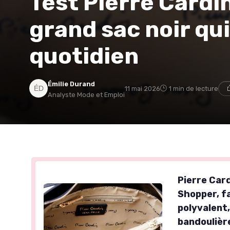
Test Pierre Cardin
grand sac noir qui 
quotidien
Émilie Durand
11 mai 2026
1 min de lecture
Analyste Mode et Emploi
Pierre Card
Shopper, fa
polyvalent
bandoulièr