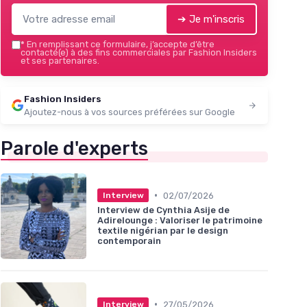
➔ Je m'inscris
*
En remplissant ce formulaire, j’accepte d’être
contacté(e) à des fins commerciales par Fashion Insiders
et ses partenaires.
Fashion Insiders
Ajoutez-nous à vos sources préférées sur Google
Parole d'experts
•
02/07/2026
Interview
Interview de Cynthia Asije de
Adirelounge : Valoriser le patrimoine
textile nigérian par le design
contemporain
•
27/05/2026
Interview