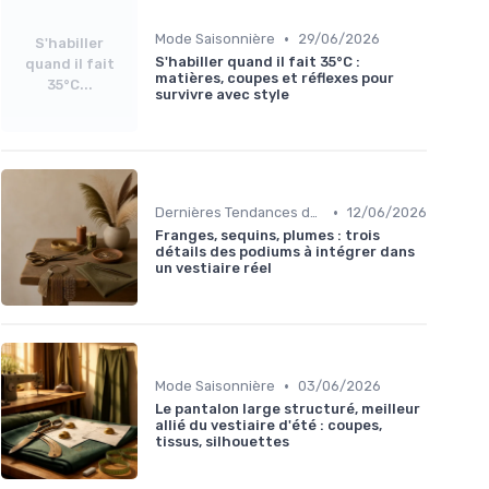
•
Mode Saisonnière
29/06/2026
S'habiller
S'habiller quand il fait 35°C :
quand il fait
matières, coupes et réflexes pour
35°C...
survivre avec style
•
Dernières Tendances de Mode
12/06/2026
Franges, sequins, plumes : trois
détails des podiums à intégrer dans
un vestiaire réel
•
Mode Saisonnière
03/06/2026
Le pantalon large structuré, meilleur
allié du vestiaire d'été : coupes,
tissus, silhouettes