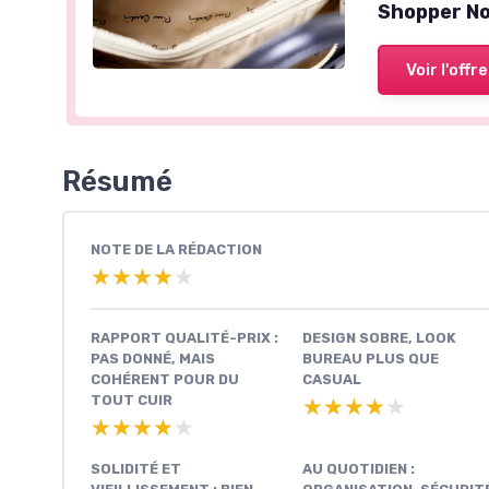
Shopper No
Voir l'offre
Résumé
NOTE DE LA RÉDACTION
★★★★★
★★★★★
RAPPORT QUALITÉ-PRIX :
DESIGN SOBRE, LOOK
PAS DONNÉ, MAIS
BUREAU PLUS QUE
COHÉRENT POUR DU
CASUAL
TOUT CUIR
★★★★★
★★★★★
★★★★★
★★★★★
SOLIDITÉ ET
AU QUOTIDIEN :