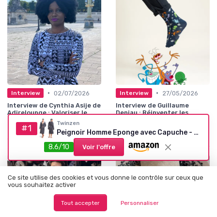
•
•
02/07/2026
27/05/2026
Interview
Interview
Interview de Cynthia Asije de
Interview de Guillaume
Adirelounge : Valoriser le
Deniau : Réinventer les
patrimoine textile nigérian
dessins animés cultes des
Twinzen
#1
par le design contemporain
années 90 grâce au produit
Peignoir Homme Eponge avec Capuche - 100% Coton Velours Premium OekoTex - Robe de Chambre Homme Peignoir de Bain Homme Eponge Ultra Doux L Gris
dérivé
8.6/10
Voir l'offre
Ce site utilise des cookies et vous donne le contrôle sur ceux que
vous souhaitez activer
Tout accepter
Personnaliser