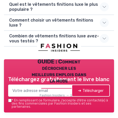
Quel est le vêtements finitions luxe le plus
populaire ?
Comment choisir un vêtements finitions
luxe ?
Combien de vêtements finitions luxe avez-
vous testés ?
GUIDE : Comment
décrocher les
meilleurs emplois dans
Téléchargez gratuitement le livre blanc
la mode
➔ Télécharger
Fashion Insiders — 2026
*
En remplissant ce formulaire, j’accepte d’être contacté(e) à
des fins commerciales par Fashion Insiders et ses
partenaires.