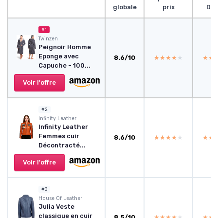
globale
prix
Des
#1
Twinzen
Peignoir Homme
Eponge avec
8.6/10
★★★★★
★★★★★
★★
★★
Capuche - 100...
Voir l'offre
#2
Infinity Leather
Infinity Leather
Femmes cuir
8.6/10
★★★★★
★★★★★
★★
★★
Décontracté...
Voir l'offre
#3
House Of Leather
Julia Veste
classique en cuir
8.5/10
★★★★★
★★★★★
★★
★★