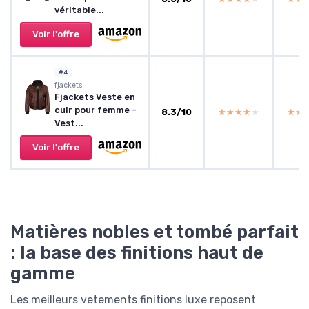
véritable...
Voir l'offre
#4
fjackets
Fjackets Veste en
cuir pour femme -
8.3/10
★★★★★
★★★★★
★★
★★
Vest...
Voir l'offre
Matières nobles et tombé parfait
: la base des finitions haut de
gamme
Les meilleurs vetements finitions luxe reposent