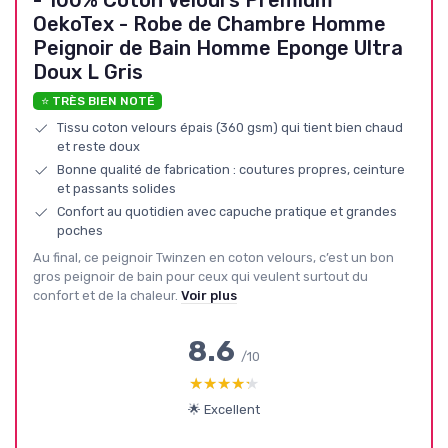
OekoTex - Robe de Chambre Homme
Peignoir de Bain Homme Eponge Ultra
Doux L Gris
⭐ TRÈS BIEN NOTÉ
Tissu coton velours épais (360 gsm) qui tient bien chaud
et reste doux
Bonne qualité de fabrication : coutures propres, ceinture
et passants solides
Confort au quotidien avec capuche pratique et grandes
poches
Au final, ce peignoir Twinzen en coton velours, c’est un bon
gros peignoir de bain pour ceux qui veulent surtout du
confort et de la chaleur.
Voir plus
8.6
/10
★★★★★
★★★★★
🌟 Excellent