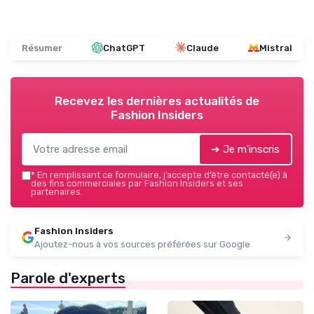
Résumer
ChatGPT
Claude
Mistral
Recevez les dernières actualités de
Fashion Insiders
➔ Je m'inscris
*
En remplissant ce formulaire, j’accepte d’être contacté(e) à
des fins commerciales par Fashion Insiders et ses
partenaires.
Fashion Insiders
Ajoutez-nous à vos sources préférées sur Google
Parole d'experts