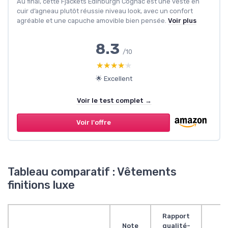
Au final, cette Fjackets Edinburgh Cognac est une veste en
cuir d’agneau plutôt réussie niveau look, avec un confort
agréable et une capuche amovible bien pensée.
Voir plus
8.3
/10
★★★★★
★★★★★
🌟 Excellent
Voir le test complet →
Voir l'offre
Tableau comparatif : Vêtements
finitions luxe
Rapport
Note
qualité-