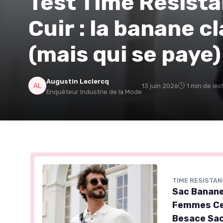
Test Time Resist
Cuir : la banane cl
(mais qui se paye)
Augustin Leclercq
13 juin 2026
1 min de lec
Enquêteur Industrie de la Mode
TIME RESISTAN
Sac Banane 
Femmes Cei
Besace Sac