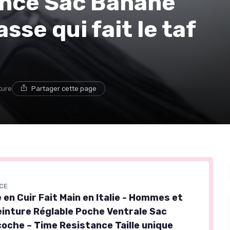
ance Sac Banane
asse qui fait le taf
ture
Partager cette page
CE
en Cuir Fait Main en Italie - Hommes et
nture Réglable Poche Ventrale Sac
oche – Time Resistance Taille unique