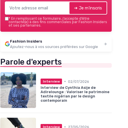
➔ Je m'inscris
*
En remplissant ce formulaire, j’accepte d’être
contacté(e) à des fins commerciales par Fashion Insiders
et ses partenaires.
Fashion Insiders
Ajoutez-nous à vos sources préférées sur Google
Parole d'experts
•
02/07/2026
Interview
Interview de Cynthia Asije de
Adirelounge : Valoriser le patrimoine
textile nigérian par le design
contemporain
•
27/05/2026
Interview