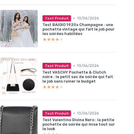
•
13/06/2026
Test Produit
Test BAIGIO 1920s Champagne : une
pochette vintage qui fait le job pour
les soirées habillées
★★★★★
★★★★★
•
13/06/2026
Test Produit
Test VASCHY Pochette & Clutch
noire : le petit sac de soirée qui fait
le job sans ruiner le budget
★★★★★
★★★★★
•
13/06/2026
Test Produit
Test Valentino Divina Nero : la petite
pochette de soirée qui mise tout sur
le look