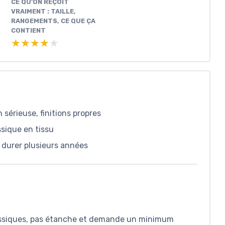
CE QU’ON REÇOIT
VRAIMENT : TAILLE,
RANGEMENTS, CE QUE ÇA
CONTIENT
★★★★★
★★★★★
n sérieuse, finitions propres
ssique en tissu
r durer plusieurs années
lassiques, pas étanche et demande un minimum