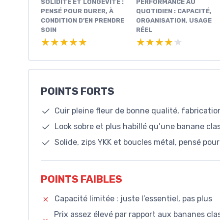
SOLIDITÉ ET LONGÉVITÉ :
PERFORMANCE AU
PENSÉ POUR DURER, À
QUOTIDIEN : CAPACITÉ,
CONDITION D’EN PRENDRE
ORGANISATION, USAGE
SOIN
RÉEL
★★★★★
★★★★★
★★★★★
★★★★★
POINTS FORTS
Cuir pleine fleur de bonne qualité, fabricatio
Look sobre et plus habillé qu’une banane cla
Solide, zips YKK et boucles métal, pensé pou
POINTS FAIBLES
Capacité limitée : juste l’essentiel, pas plus
Prix assez élevé par rapport aux bananes c