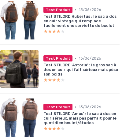
•
13/06/2026
Test Produit
Test STILORD Hubertus : le sac à dos
en cuir vintage qui remplace
facilement une serviette de boulot
★★★★★
★★★★★
•
13/06/2026
Test Produit
Test STILORD 'Astoria' : le gros sac à
dos en cuir qui fait sérieux mais pèse
son poids
★★★★★
★★★★★
•
13/06/2026
Test Produit
Test STILORD 'Amos' : le sac à dos en
cuir sérieux, mais pas parfait pour le
quotidien boulot/études
★★★★★
★★★★★