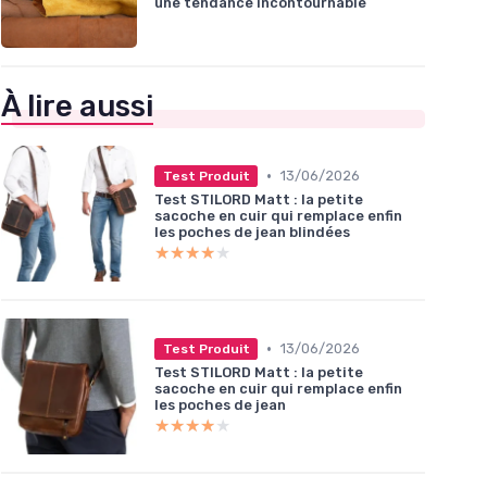
une tendance incontournable
À lire aussi
•
13/06/2026
Test Produit
Test STILORD Matt : la petite
sacoche en cuir qui remplace enfin
les poches de jean blindées
★★★★★
★★★★★
•
13/06/2026
Test Produit
Test STILORD Matt : la petite
sacoche en cuir qui remplace enfin
les poches de jean
★★★★★
★★★★★