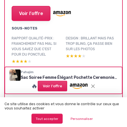
Voir l'offre
SOUS-NOTES
RAPPORT QUALITÉ-PRIX :
DESIGN : BRILLANT MAIS PAS
FRANCHEMENT PAS MAL SI
TROP BLING, ÇA PASSE BIEN
VOUS SAVEZ QUE C’EST
SUR LES PHOTOS
POUR DU PONCTUEL
★★★★★
★★★★★
★★★★★
★★★★★
CONFORT ET PRATICITÉ : ÇA
MATÉRIAUX : SATIN CORRECT
Pahajim
Sac Soiree Femme Élégant Pochette Ceremonie Mariage Clutch Bag avec Boucle Strass pour Fête Gala Banquet Or
VA POUR UNE SOIRÉE, MAIS
ET STRASS QUI TIENNENT (AU
ON SENT LES LIMITES
MOINS AU DÉBUT)
🔥
Voir l'offre
★★★★★
★★★★★
★★★★★
★★★★★
DURABILITÉ : CORRECT POUR
PERFORMANCE EN SOIRÉE :
Ce site utilise des cookies et vous donne le contrôle sur ceux que
UN USAGE OCCASIONNEL,
TIENT LA ROUTE POUR UN
vous souhaitez activer
PAS POUR TOUS LES WEEK-
MARIAGE OU UN GALA
ENDS
★★★★★
★★★★★
Tout accepter
Personnaliser
★★★★★
★★★★★