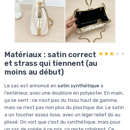
Matériaux : satin correct
★★★★★
★★★★★
et strass qui tiennent (au
moins au début)
Le sac est annoncé en
satin synthétique
à
l’extérieur, avec une doublure en polyester. En main,
ça se sent : ce n’est pas du tissu haut de gamme,
mais ce n’est pas non plus du plastique dur. Le satin
a un toucher assez lisse, avec un léger relief dû au
plissé. On voit que c’est du synthétique, mais pour
un sac de soirée à ce prix, ça reste cohérent. Ce