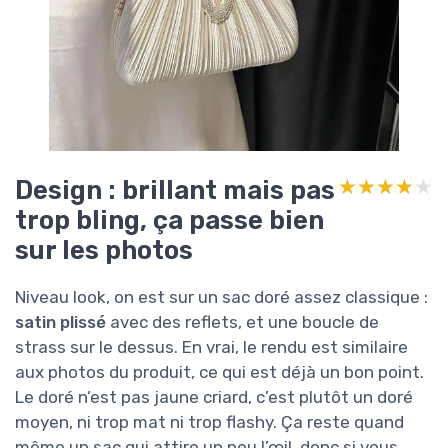
Design : brillant mais pas
★★★★★
★★★★★
trop bling, ça passe bien
sur les photos
Niveau look, on est sur un sac doré assez classique :
satin plissé
avec des reflets, et une boucle de
strass sur le dessus. En vrai, le rendu est similaire
aux photos du produit, ce qui est déjà un bon point.
Le doré n’est pas jaune criard, c’est plutôt un doré
moyen, ni trop mat ni trop flashy. Ça reste quand
même un sac qui attire un peu l’œil, donc si vous