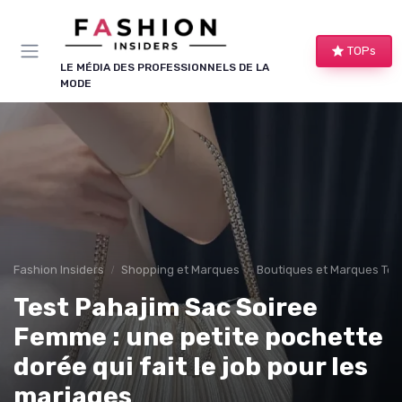
Panneau de gestion des cookies
TOPs
LE MÉDIA DES PROFESSIONNELS DE LA
MODE
Fashion Insiders
Shopping et Marques
Boutiques et Marques Te
Test Pahajim Sac Soiree
Femme : une petite pochette
dorée qui fait le job pour les
mariages