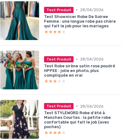
•
28/04/2026
Test Produit
Test Shownicer Robe De Soiree
Femme : une longue robe pas chère
qui fait le job pour les mariages
★★★★★
★★★★★
•
28/04/2026
Test Produit
Test Robe sirène satin rose poudré
HPPEE : jolie en photo, plus
compliquée en vrai
★★★★★
★★★★★
•
28/04/2026
Test Produit
Test STYLEWORD Robe d'été à
Manches Courtes : la petite robe
confortable qui fait le job (avec
poches)
★★★★★
★★★★★