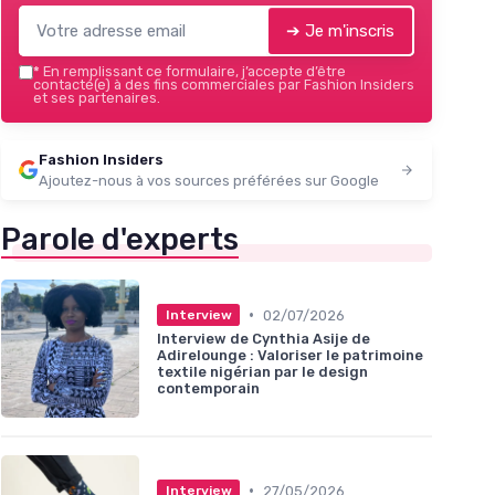
➔ Je m'inscris
*
En remplissant ce formulaire, j’accepte d’être
contacté(e) à des fins commerciales par Fashion Insiders
et ses partenaires.
Fashion Insiders
Ajoutez-nous à vos sources préférées sur Google
Parole d'experts
•
02/07/2026
Interview
Interview de Cynthia Asije de
Adirelounge : Valoriser le patrimoine
textile nigérian par le design
contemporain
•
27/05/2026
Interview