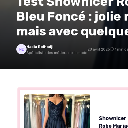
Test Shownicer R
Bleu Foncé : jolie
mais avec quelq
Nadia Belhadji
28 avril 2026
1 min d
Spécialiste des métiers de la mode
Shownicer 
Robe Mariag