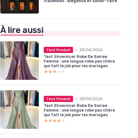
italiennes : élégance et savoir-faire
À lire aussi
•
28/04/2026
Test Produit
Test Shownicer Robe De Soiree
Femme : une longue robe pas chère
qui fait le job pour les mariages
★★★★★
★★★★★
•
28/04/2026
Test Produit
Test Shownicer Robe De Soiree
Femme : une longue robe pas chère
qui fait le job pour les mariages
★★★★★
★★★★★