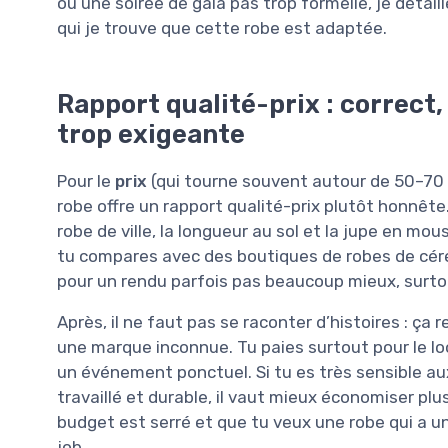
ou une soirée de gala pas trop formelle, je détaill
qui je trouve que cette robe est adaptée.
Rapport qualité-prix : correct, 
trop exigeante
Pour le
prix
(qui tourne souvent autour de 50–70 € 
robe offre un rapport qualité-prix plutôt honnête.
robe de ville, la longueur au sol et la jupe en mou
tu compares avec des boutiques de robes de céré
pour un rendu parfois pas beaucoup mieux, surtout
Après, il ne faut pas se raconter d’histoires : ça
une marque inconnue. Tu paies surtout pour le look
un événement ponctuel. Si tu es très sensible au
travaillé et durable, il vaut mieux économiser plu
budget est serré et que tu veux une robe qui a u
job.