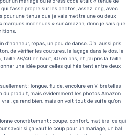
our un mariage où le dress code était « tenue de
 qui fasse propre sur les photos, assez long, avec
as pour une tenue que je vais mettre une ou deux
es « marques inconnues » sur Amazon, donc je sais que
nitions.
in d’honneur, repas, un peu de danse. J’ai aussi pris
n, de vérifier les coutures, le laçage dans le dos, le
taille 38/40 en haut, 40 en bas, et j’ai pris la taille
onner une idée pour celles qui hésitent entre deux
suellement : longue, fluide, encolure en V, bretelles
ption du produit, mais évidemment les photos Amazon
 vrai, ça rend bien, mais on voit tout de suite qu’on
 donne concrètement : coupe, confort, matière, ce qui
our savoir si ça vaut le coup pour un mariage, un bal