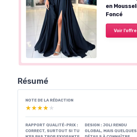
en Mousseli
Foncé
Voir l'offre
Résumé
NOTE DE LA RÉDACTION
★★★★★
★★★★★
RAPPORT QUALITÉ-PRIX :
DESIGN : JOLI RENDU
CORRECT, SURTOUT SI TU
GLOBAL, MAIS QUELQUES
N’ES PAS TROP EXIGEANTE
DÉTAILS À CONNAÎTRE