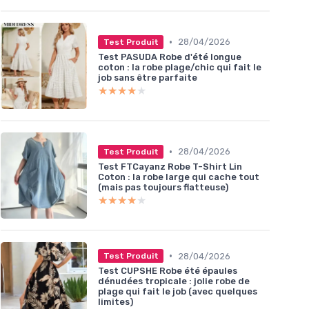
•
28/04/2026
Test Produit
Test PASUDA Robe d'été longue
coton : la robe plage/chic qui fait le
job sans être parfaite
★★★★★
★★★★★
•
28/04/2026
Test Produit
Test FTCayanz Robe T-Shirt Lin
Coton : la robe large qui cache tout
(mais pas toujours flatteuse)
★★★★★
★★★★★
•
28/04/2026
Test Produit
Test CUPSHE Robe été épaules
dénudées tropicale : jolie robe de
plage qui fait le job (avec quelques
limites)