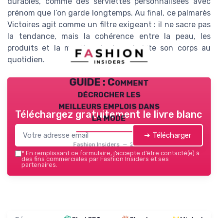
durables, comme des serviettes personnalisées avec
prénom que l’on garde longtemps. Au final, ce palmarès
Victoires agit comme un filtre exigeant : il ne sacre pas
la tendance, mais la cohérence entre la peau, les
produits et la manière dont on habite son corps au
quotidien.
GUIDE : Comment
décrocher les
meilleurs emplois dans
Téléchargez gratuitement le livre blanc
la mode
➔ Télécharger
Fashion Insiders — 2026
*
En remplissant ce formulaire, j’accepte d’être contacté(e) à
des fins commerciales par Fashion Insiders et ses
partenaires.