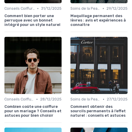
•
•
Conseils Coiffure et Tendances
31/12/2025
Soins de la Peau et Maquillage
29/12/2025
Comment bien porter une
Maquillage permanent des
perruque avec un bonnet
lèvres : avis et expériences à
intégré pour un style naturel
connaître
•
•
Conseils Coiffure et Tendances
28/12/2025
Soins de la Peau et Maquillage
27/12/2025
Combien coûte une coiffure
Comment obtenir des
pour un mariage ? Conseils et
sourcils permanents à l’effet
astuces pour bien choisir
naturel : conseils et astuces