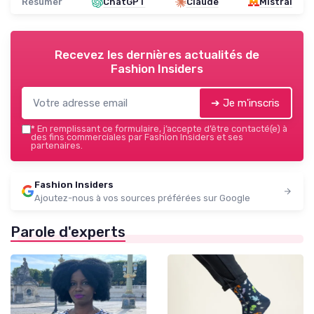
Résumer
ChatGPT
Claude
Mistral
Recevez les dernières actualités de
Fashion Insiders
➔ Je m'inscris
*
En remplissant ce formulaire, j’accepte d’être contacté(e) à
des fins commerciales par Fashion Insiders et ses
partenaires.
Fashion Insiders
Ajoutez-nous à vos sources préférées sur Google
Parole d'experts