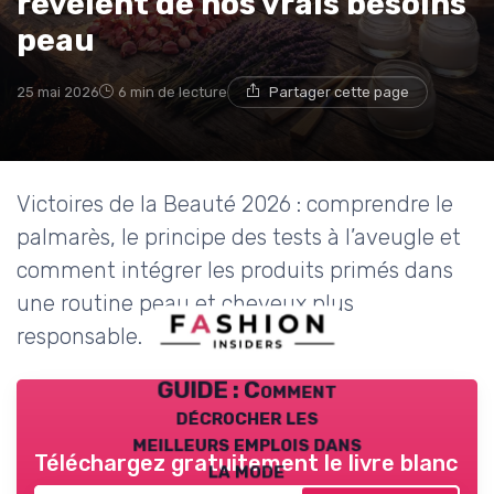
révèlent de nos vrais besoins
peau
25 mai 2026
6 min de lecture
Partager cette page
Victoires de la Beauté 2026 : comprendre le
palmarès, le principe des tests à l’aveugle et
comment intégrer les produits primés dans
une routine peau et cheveux plus
responsable.
GUIDE : Comment
décrocher les
meilleurs emplois dans
Téléchargez gratuitement le livre blanc
la mode