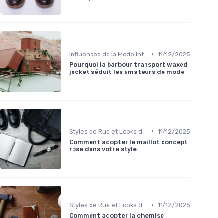
•
Influences de la Mode Internationale
11/12/2025
Pourquoi la barbour transport waxed
jacket séduit les amateurs de mode
•
Styles de Rue et Looks du Moment
11/12/2025
Comment adopter le maillot concept
rose dans votre style
•
Styles de Rue et Looks du Moment
11/12/2025
Comment adopter la chemise