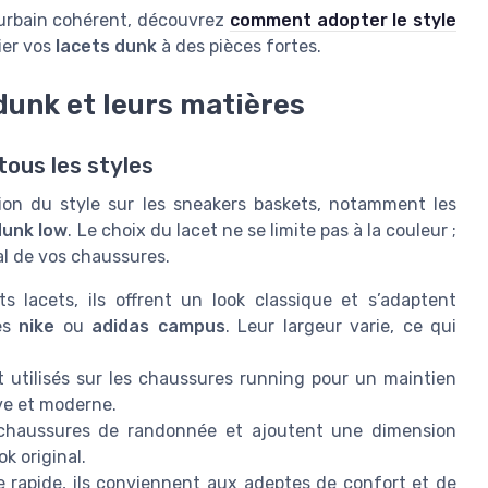
e urbain cohérent, découvrez
comment adopter le style
ier vos
lacets dunk
à des pièces fortes.
 dunk et leurs matières
tous les styles
sion du style sur les sneakers baskets, notamment les
dunk low
. Le choix du lacet ne se limite pas à la couleur ;
nal de vos chaussures.
s lacets, ils offrent un look classique et s’adaptent
es
nike
ou
adidas campus
. Leur largeur varie, ce qui
nt utilisés sur les chaussures running pour un maintien
ve et moderne.
es chaussures de randonnée et ajoutent une dimension
k original.
e rapide, ils conviennent aux adeptes de confort et de