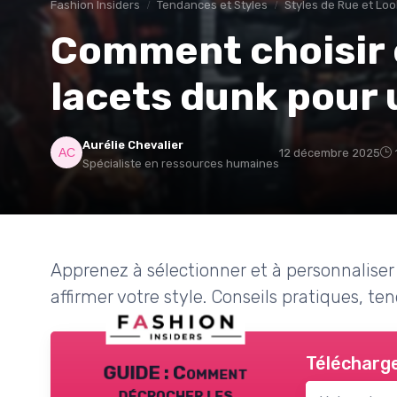
Fashion Insiders
Tendances et Styles
Styles de Rue et Lo
Comment choisir e
lacets dunk pour 
Aurélie Chevalier
12 décembre 2025
Spécialiste en ressources humaines
Apprenez à sélectionner et à personnaliser
affirmer votre style. Conseils pratiques, t
Télécharge
GUIDE : Comment
décrocher les