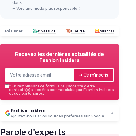
dunk
— Vers une mode plus responsable ?
Résumer
ChatGPT
Claude
Mistral
Recevez les dernières actualités de
Fashion Insiders
➔ Je m'inscris
*
En remplissant ce formulaire, j’accepte d’être
contacté(e) à des fins commerciales par Fashion Insiders
et ses partenaires.
Fashion Insiders
Ajoutez-nous à vos sources préférées sur Google
Parole d'experts