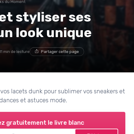
oks du Moment
t styliser ses
un look unique
11 min de lecture
Partager cette page
 vos lacets dunk pour sublimer vos sneakers et
endances et astuces mode.
z gratuitement le livre blanc