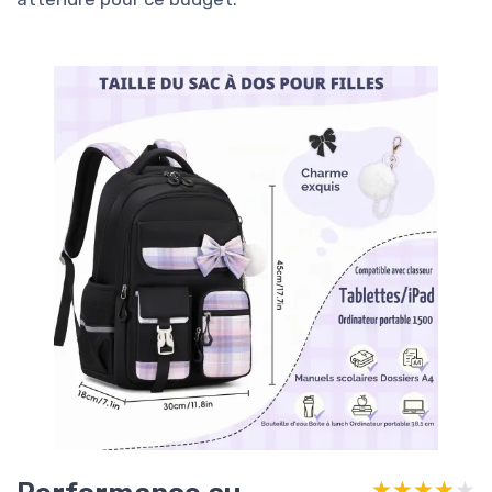
★★★★★
★★★★★