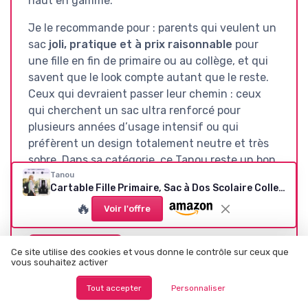
haut en gamme.
Je le recommande pour : parents qui veulent un
sac
joli, pratique et à prix raisonnable
pour
une fille en fin de primaire ou au collège, et qui
savent que le look compte autant que le reste.
Ceux qui devraient passer leur chemin : ceux
qui cherchent un sac ultra renforcé pour
plusieurs années d’usage intensif ou qui
préfèrent un design totalement neutre et très
sobre. Dans sa catégorie, ce Tanou reste un bon
compromis, sans être parfait, mais clairement
Tanou
Cartable Fille Primaire, Sac à Dos Scolaire College Étanche Daypack pour Adolescentes, Cartable Kawaii à Carreaux pour Filles de 9 à 16 an pour les Voyages Noir
utilisable au quotidien.
🔥
Voir l'offre
Voir l'offre
Ce site utilise des cookies et vous donne le contrôle sur ceux que
vous souhaitez activer
Tout accepter
Personnaliser
SOUS-NOTES