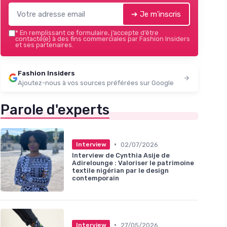
➔ Je m'inscris
*
En remplissant ce formulaire, j’accepte d’être
contacté(e) à des fins commerciales par Fashion Insiders
et ses partenaires.
Fashion Insiders
Ajoutez-nous à vos sources préférées sur Google
Parole d'experts
•
02/07/2026
Interview
Interview de Cynthia Asije de
Adirelounge : Valoriser le patrimoine
textile nigérian par le design
contemporain
•
27/05/2026
Interview