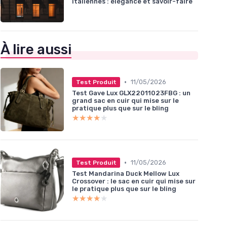
italiennes : élégance et savoir-faire
À lire aussi
•
11/05/2026
Test Produit
Test Gave Lux GLX22011023FBG : un
grand sac en cuir qui mise sur le
pratique plus que sur le bling
★★★★★
★★★★★
•
11/05/2026
Test Produit
Test Mandarina Duck Mellow Lux
Crossover : le sac en cuir qui mise sur
le pratique plus que sur le bling
★★★★★
★★★★★