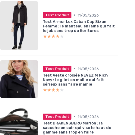
•
11/05/2026
Test Produit
Test Armor Lux Caban Cap Sizun
Femme : le manteau en laine qui fait
le job sans trop de fioritures
★★★★★
★★★★★
•
11/05/2026
Test Produit
Test Veste croisée NEVEZ M Rich
Navy : le gilet en maille qui fait
sérieux sans faire mamie
★★★★★
★★★★★
•
11/05/2026
Test Produit
Test DRAKENSBERG Marlon : la
sacoche en cuir qui vise le haut de
gamme sans trop en faire