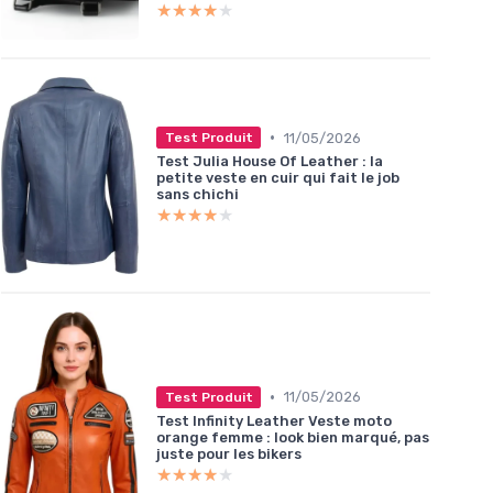
★★★★★
★★★★★
•
11/05/2026
Test Produit
Test Julia House Of Leather : la
petite veste en cuir qui fait le job
sans chichi
★★★★★
★★★★★
•
11/05/2026
Test Produit
Test Infinity Leather Veste moto
orange femme : look bien marqué, pas
juste pour les bikers
★★★★★
★★★★★