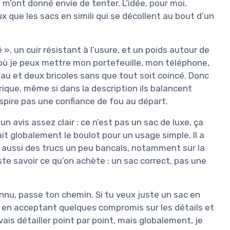
m’ont donné envie de tenter. L’idée, pour moi,
ux que les sacs en simili qui se décollent au bout d’un
 », un cuir résistant à l’usure, et un poids autour de
 où je peux mettre mon portefeuille, mon téléphone,
’eau et deux bricoles sans que tout soit coincé. Donc
rique, même si dans la description ils balancent
inspire pas une confiance de fou au départ.
un avis assez clair : ce n’est pas un sac de luxe, ça
ait globalement le boulot pour un usage simple. Il a
s aussi des trucs un peu bancals, notamment sur la
ste savoir ce qu’on achète : un sac correct, pas une
nnu, passe ton chemin. Si tu veux juste un sac en
s, en acceptant quelques compromis sur les détails et
 vais détailler point par point, mais globalement, je