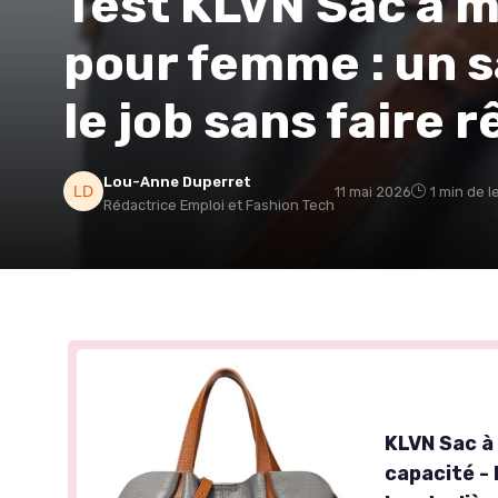
Test KLVN Sac à 
pour femme : un sa
le job sans faire r
Lou-Anne Duperret
11 mai 2026
1 min de l
Rédactrice Emploi et Fashion Tech
KLVN Sac à
capacité - 