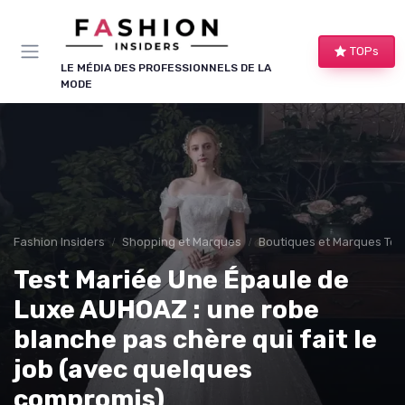
Panneau de gestion des cookies
TOPs
LE MÉDIA DES PROFESSIONNELS DE LA
MODE
Fashion Insiders
Shopping et Marques
Boutiques et Marques Te
Test Mariée Une Épaule de
Luxe AUHOAZ : une robe
blanche pas chère qui fait le
job (avec quelques
compromis)