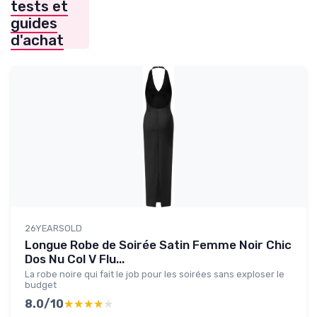
tests et
guides
d'achat
26YEARSOLD
Longue Robe de Soirée Satin Femme Noir Chic
Dos Nu Col V Flu...
La robe noire qui fait le job pour les soirées sans exploser le
budget
8.0/10
★★★★★
★★★★★