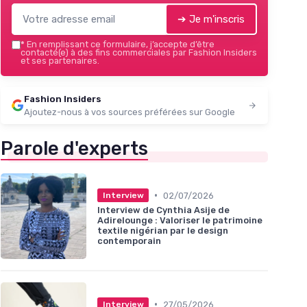
➔ Je m'inscris
*
En remplissant ce formulaire, j’accepte d’être
contacté(e) à des fins commerciales par Fashion Insiders
et ses partenaires.
Fashion Insiders
Ajoutez-nous à vos sources préférées sur Google
Parole d'experts
•
02/07/2026
Interview
Interview de Cynthia Asije de
Adirelounge : Valoriser le patrimoine
textile nigérian par le design
contemporain
•
27/05/2026
Interview