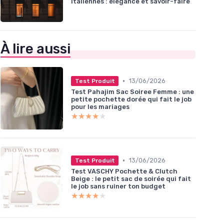
italiennes : élégance et savoir-faire
À lire aussi
•
13/06/2026
Test Produit
Test Pahajim Sac Soiree Femme : une
petite pochette dorée qui fait le job
pour les mariages
★★★★★
★★★★★
•
13/06/2026
Test Produit
Test VASCHY Pochette & Clutch
Beige : le petit sac de soirée qui fait
le job sans ruiner ton budget
★★★★★
★★★★★