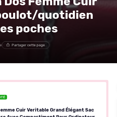
à Dos Femme Cuir
 boulot/quotidien
 les poches
re
Partager cette page
OTÉ
Femme Cuir Veritable Grand Élégant Sac
ère Avec Compartiment Pour Ordinateur