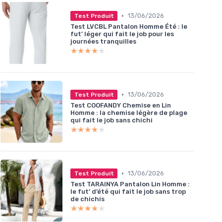
•
13/06/2026
Test Produit
Test LVCBL Pantalon Homme Été : le
fut’ léger qui fait le job pour les
journées tranquilles
★★★★★
★★★★★
•
13/06/2026
Test Produit
Test COOFANDY Chemise en Lin
Homme : la chemise légère de plage
qui fait le job sans chichi
★★★★★
★★★★★
•
13/06/2026
Test Produit
Test TARAINYA Pantalon Lin Homme :
le fut’ d’été qui fait le job sans trop
de chichis
★★★★★
★★★★★