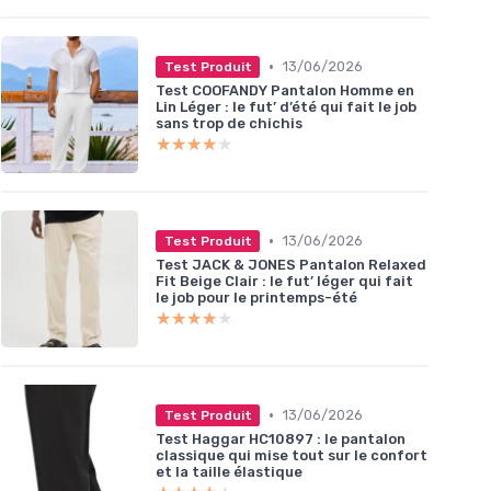
•
13/06/2026
Test Produit
Test COOFANDY Pantalon Homme en
Lin Léger : le fut’ d’été qui fait le job
sans trop de chichis
★★★★★
★★★★★
•
13/06/2026
Test Produit
Test JACK & JONES Pantalon Relaxed
Fit Beige Clair : le fut’ léger qui fait
le job pour le printemps-été
★★★★★
★★★★★
•
13/06/2026
Test Produit
Test Haggar HC10897 : le pantalon
classique qui mise tout sur le confort
et la taille élastique