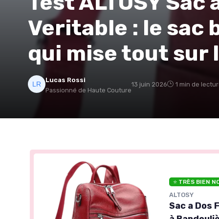
Test ALTOSY Sac 
Veritable : le sac
qui mise tout sur
Lucas Rossi
13 juin 2026
1 min de lectu
Passionné de Haute Couture
⭐ TRÈS BIEN N
ALTOSY
Sac a Dos 
à Bandouli