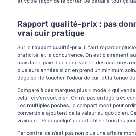
et votre façon de le porter. Je détaille tout ça d
Rapport qualité-prix : pas don
vrai cuir pratique
Sur le
rapport qualité-prix
, il faut regarder plusie
praticité, et la concurrence. On est clairement a
mais là on paie du cuir de vache, des coutures ren
plusieurs années si on en prend un minimum soin. 
déguisé : le toucher, l’odeur de cuir et la tenue du
Comparé à des marques plus « mode » qui vendent
celui-ci s’en sort bien. On n’a pas un logo très c
Les
multiples poches
, le compartiment pour ordin
convertible ajoutent de la valeur au quotidien. Ce 
vraiment. Pour quelqu’un qui l’utilise tous les jou
Par contre, ce n’est pas non plus une affaire mons