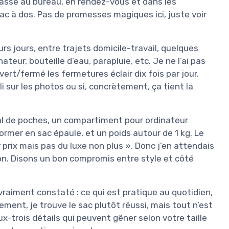
i passe au bureau, en rendez-vous et dans les
ac à dos. Pas de promesses magiques ici, juste voir
urs jours, entre trajets domicile-travail, quelques
eur, bouteille d’eau, parapluie, etc. Je ne l’ai pas
vert/fermé les fermetures éclair dix fois par jour.
joli sur les photos ou si, concrètement, ça tient la
 mal de poches, un compartiment pour ordinateur
ormer en sac épaule, et un poids autour de 1 kg. Le
 prix mais pas du luxe non plus ». Donc j’en attendais
ion. Disons un bon compromis entre style et côté
i vraiment constaté : ce qui est pratique au quotidien,
lement, je trouve le sac plutôt réussi, mais tout n’est
ux-trois détails qui peuvent gêner selon votre taille