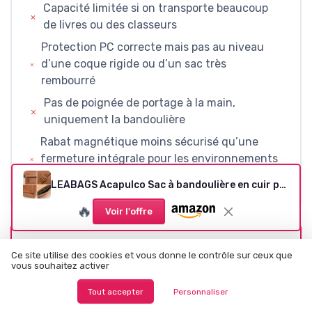
Capacité limitée si on transporte beaucoup
de livres ou des classeurs
Protection PC correcte mais pas au niveau
d’une coque rigide ou d’un sac très
rembourré
Pas de poignée de portage à la main,
uniquement la bandoulière
Rabat magnétique moins sécurisé qu’une
fermeture intégrale pour les environnements
très fréquentés
LEABAGS Acapulco Sac à bandoulière en cuir pour hommes et femmes - Sac pour ordinateur portable jusqu'à 15 pouces - Sangle d'épaule - Sac messager - Sac de travail - Sac d'enseignant Taille unique Nature Light Brown
🔥
Voir l'offre
CONCLUSION
Ce site utilise des cookies et vous donne le contrôle sur ceux que
vous souhaitez activer
NOTE DE LA RÉDACTION
Tout accepter
Personnaliser
★★★★★
★★★★★