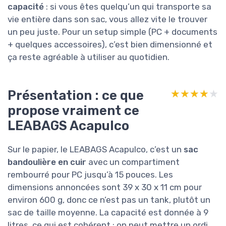
capacité
: si vous êtes quelqu’un qui transporte sa
vie entière dans son sac, vous allez vite le trouver
un peu juste. Pour un setup simple (PC + documents
+ quelques accessoires), c’est bien dimensionné et
ça reste agréable à utiliser au quotidien.
Présentation : ce que
★★★★★
★★★★★
propose vraiment ce
LEABAGS Acapulco
Sur le papier, le LEABAGS Acapulco, c’est un
sac
bandoulière en cuir
avec un compartiment
rembourré pour PC jusqu’à 15 pouces. Les
dimensions annoncées sont 39 x 30 x 11 cm pour
environ 600 g, donc ce n’est pas un tank, plutôt un
sac de taille moyenne. La capacité est donnée à 9
litres, ce qui est cohérent : on peut mettre un ordi,